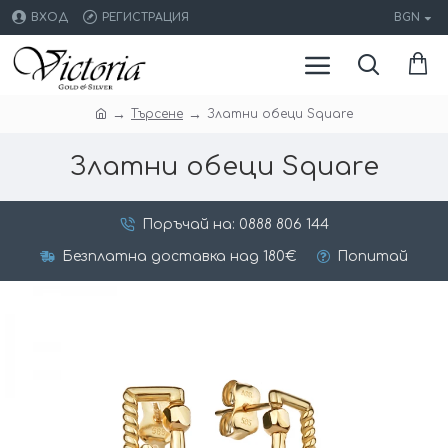
ВХОД
РЕГИСТРАЦИЯ
BGN
Търсене
Златни обеци Square
Златни обеци Square
Поръчай на: 0888 806 144
Безплатна доставка над 180€
Попитай