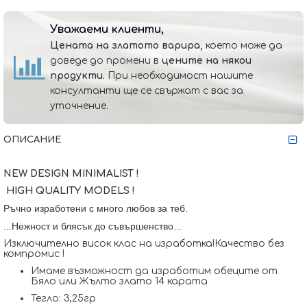
Уважаеми клиенти,
Цената на златото варира,
което може да
доведе до промени в
цените на някои
продукти.
При необходимост нашите
консултанти ще се свържат с вас за
уточнение.
ОПИСАНИЕ
NEW DESIGN MINIMALIST !
HIGH QUALITY MODELS !
Ръчно изработени с много любов за теб.
...Нежност и блясък до съвършенство...
Изключително висок клас на изработка!Качество без
компромис !
Имаме възможност да изработим обеците от
Бяло или Жълто злато 14 карата
Тегло: 3,25гр