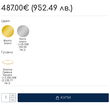
487.00€ (952.49 лв.)
Цвят
Бяло
Жълто
злато
Злато
(+25.56€
(50.00
лв.))
Гривна
Златна
Гривна
Square
(+1,092.00€
(2,135.77
лв.))
КУПИ