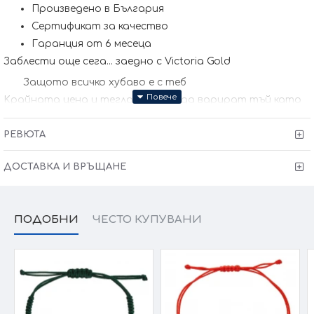
Произведено в България
Сертификат за качество
Гаранция от 6 месеца
Заблести още сега... заедно с Victoria Gold
Защото всичко хубаво е с теб
Kрайната цена и теглото може да варират тъй като
нашите продукти се изработват ръчно +/- 10% според
размера на изделието. При онлайн поръчка, ще се
свържем с Вас, за да уточним всички характеристики и
РЕВЮТА
изисквания за изработката.
ДОСТАВКА И ВРЪЩАНЕ
ПОДОБНИ
ЧЕСТО КУПУВАНИ