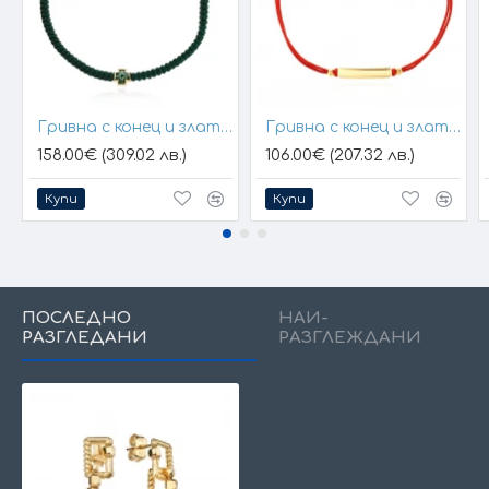
Гривна с конец и златен елемент кръст
Гривна с конец и златна плочка за гравиране
158.00€ (309.02 лв.)
106.00€ (207.32 лв.)
Купи
Купи
ПОСЛЕДНО
НАЙ-
РАЗГЛЕДАНИ
РАЗГЛЕЖДАНИ