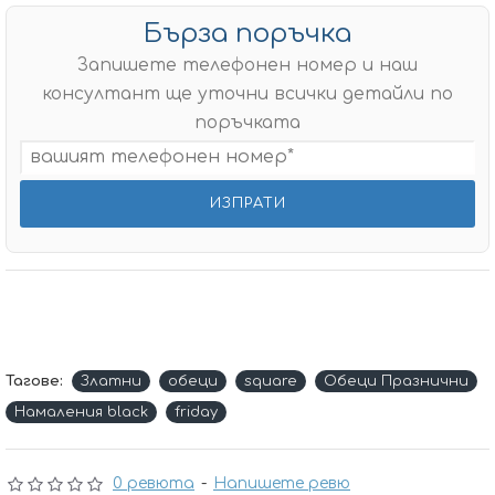
Бърза поръчка
Запишете телефонен номер и наш
консултант ще уточни всички детайли по
поръчката
Тагове:
Златни
обеци
square
Обеци Празнични
Намаления black
friday
0 ревюта
-
Напишете ревю