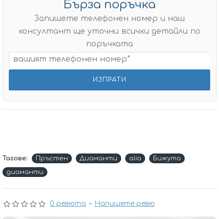
Бърза поръчка
Запишете телефонен номер и наш
консултант ще уточни всички детайли по
поръчката
Тагове:
Пръстен
Диаманти
alia
Бижута
диаманти
0 ревюта
-
Напишете ревю