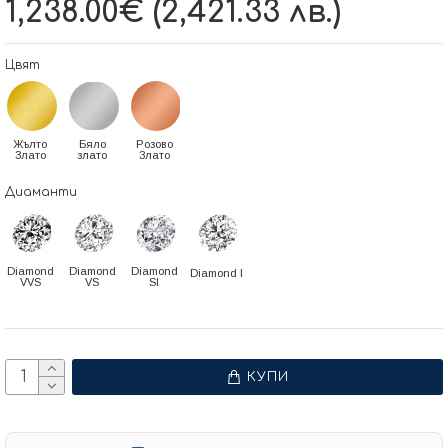
1,238.00€ (2,421.33 лв.)
Цвят
Жълто
Бяло
Розово
Злато
злато
Злато
Диаманти
Diamond
Diamond
Diamond
Diamond I
VVS
VS
SI
КУПИ