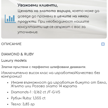
Уважаеми клиенти,
Цената на златото варира,
което може да
доведе до промени в
цените на някои
продукти.
При необходимост нашите
консултанти ще се свържат с вас за
уточнение.
ОПИСАНИЕ
DIAMOND & RUBY
Luxury models
Златни пръстени с перфектно шлифовани диаманти.
Изключително висок клас на изработка!Качество без
компромис!
Имаме възможност да изработим бижуто от Бяло,
Жълто или Розово злато 14 карата
Diamonds-1 : 0,162 ct /F-G-VS
Рубин Ruby: 1,355 ct
Тегло: 3,85 гр