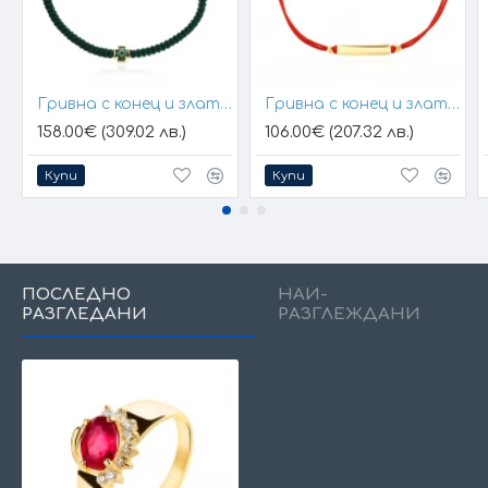
Гривна с конец и златен елемент кръст
Гривна с конец и златна плочка за гравиране
158.00€ (309.02 лв.)
106.00€ (207.32 лв.)
Купи
Купи
ПОСЛЕДНО
НАЙ-
РАЗГЛЕДАНИ
РАЗГЛЕЖДАНИ