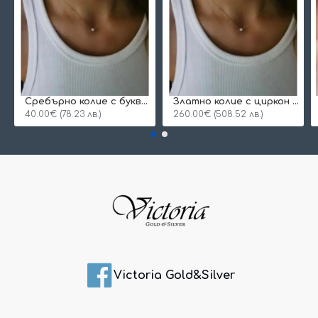
Сребърнo колие с буква и едно камъче
Златно колие с циркон и буква по избор
40.00€ (78.23 лв.)
260.00€ (508.52 лв.)
Victoria Gold&Silver