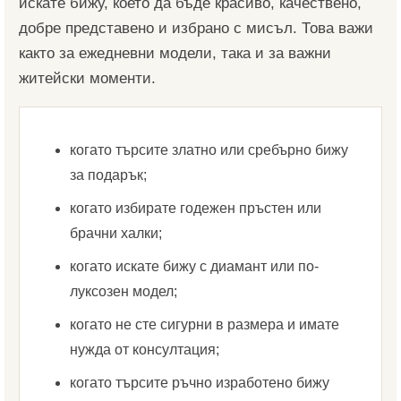
искате бижу, което да бъде красиво, качествено,
добре представено и избрано с мисъл. Това важи
както за ежедневни модели, така и за важни
житейски моменти.
когато търсите златно или сребърно бижу
за подарък;
когато избирате годежен пръстен или
брачни халки;
когато искате бижу с диамант или по-
луксозен модел;
когато не сте сигурни в размера и имате
нужда от консултация;
когато търсите ръчно изработено бижу