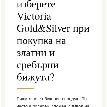
изберете
Victoria
Gold&Silver при
покупка на
златни и
сребърни
бижута?
Бижуто не е обикновен продукт. То
често е подарък, спомен, символ на