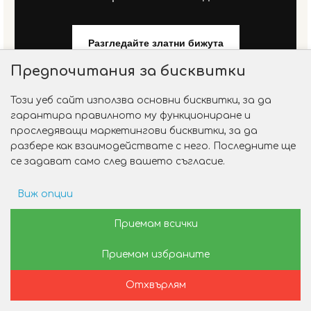
Разгледайте златни бижута
Предпочитания за бисквитки
Бижута с диаманти
Контакти
Този уеб сайт използва основни бисквитки, за да
гарантира правилното му функциониране и
проследяващи маркетингови бисквитки, за да
разбере как взаимодействате с него. Последните ще
се задават само след вашето съгласие.
ВЪПРОСИ И ОТГОВОРИ
Виж опции
Често задавани въпроси
Рекламни предпочитания
Приемам всички
Приемам избраните
Данни за потребление
Мога ли да видя бижуто на живо
Отхвърлям
Маркетинг
преди покупка?
Начало
Желани
Сравни
Пишете ни
Позвънете