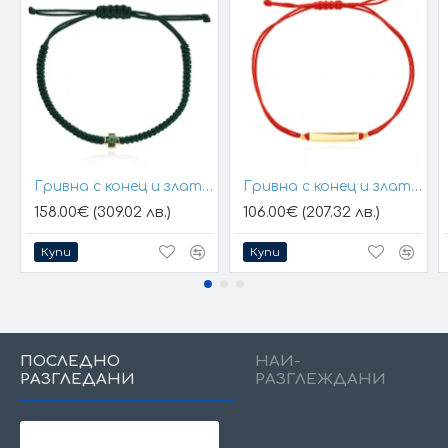
Гривна с конец и златен елемент кръст
Гривна с конец и златна плочка за гравиране
158.00€ (309.02 лв.)
106.00€ (207.32 лв.)
Купи
Купи
ПОСЛЕДНО
НАЙ-
РАЗГЛЕДАНИ
РАЗГЛЕЖДАНИ