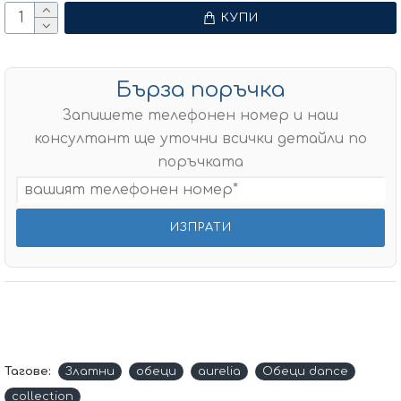
КУПИ
Бърза поръчка
Запишете телефонен номер и наш
консултант ще уточни всички детайли по
поръчката
Тагове:
Златни
обеци
aurelia
Обеци dance
collection