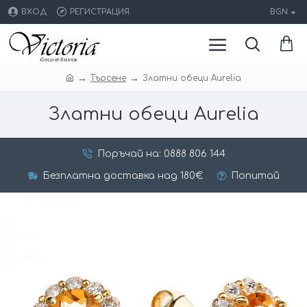
ВХОД
РЕГИСТРАЦИЯ
BGN
Търсене
Златни обеци Aurelia
Златни обеци Aurelia
Поръчай на: 0888 806 144
Безплатна доставка над 180€
Попитай