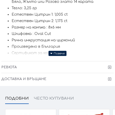
Бяло, Жълто или Розово злато 14 карата
Тегло: 3,25 гр
Естествен Цитрин 1: 1,005 ct
Естествен Цитрин 2: 1,175 ct
Размер на камъка : 8х6 мм
Шлифовка : Oval Cut
Ръчна инкрустация на цирконий
Произведено в България
Сертификат за качество
Гаранция от 6 месеца
Заблести още сега... заедно с Victoria Gold
РЕВЮТА
Защото всичко хубаво е с теб
ДОСТАВКА И ВРЪЩАНЕ
Kрайната цена и теглото може да варират тъй като
нашите продукти се изработват ръчно +/- 10% според
размера на изделието. При онлайн поръчка, ще се
свържем с Вас, за да уточним всички характеристики и
изисквания за изработката.
ПОДОБНИ
ЧЕСТО КУПУВАНИ