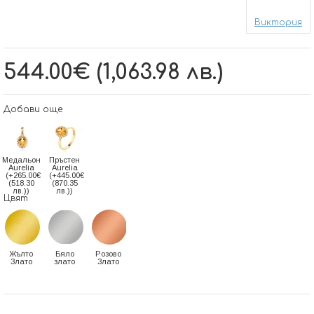
Виктория
544.00€ (1,063.98 лв.)
Добави още
Медальон
Пръстен
Aurelia
Aurelia
(+265.00€
(+445.00€
(518.30
(870.35
лв.))
лв.))
Цвят
Жълто
Бяло
Розово
Злато
злато
Злато