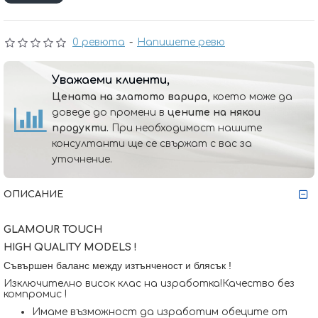
0 ревюта
-
Напишете ревю
Уважаеми клиенти,
Цената на златото варира,
което може да
доведе до промени в
цените на някои
продукти.
При необходимост нашите
консултанти ще се свържат с вас за
уточнение.
ОПИСАНИЕ
GLAMOUR TOUCH
HIGH QUALITY MODELS !
Съвършен баланс между изтънченост и блясък !
Изключително висок клас на изработка!Качество без
компромис !
Имаме възможност да изработим обеците от