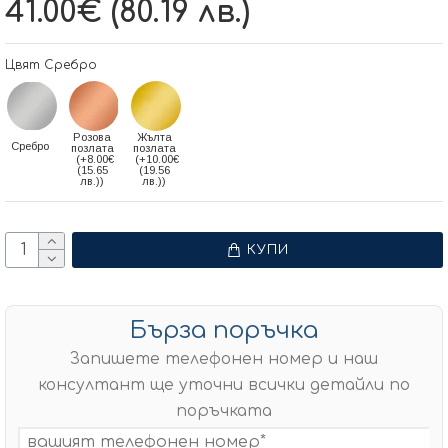
41.00€ (80.19 лв.)
Цвят Сребро
Розова
Жълта
Сребро
позлата
позлата
(+8.00€
(+10.00€
(15.65
(19.56
лв.))
лв.))
КУПИ
Бърза поръчка
Запишете телефонен номер и наш
консултант ще уточни всички детайли по
поръчката