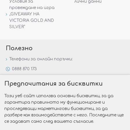
Условия за
лични данни
провеждане на игра
„GIVEAWAY НА
VICTORIA GOLD AND
SILVER“
Полезно
Телефони за онлайн поръчки:
0888 870 173
0888 806 144
Предпочитания за бисквитки
Всички контакти
Този уеб сайт използва основни бисквитки, за да
Специални предложения
гарантира правилното му функциониране и
Защо да изберете Victoria Gold&Silver?
проследяващи маркетингови бисквитки, за да
разбере как взаимодействате с него. Последните ще
Как да изберем годежен пръстен?
се задават само след вашето съгласие.