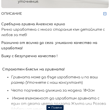
уточнение.
ОПИСАНИЕ
Сребърна гривна Ангелско крило
Ръчно изработена с много старание към детайлите с
любов за теб!
Различно от всичко до сега уникално качество на
изработка!
Бижу с безупречно качество !
Страхотен блясък на гривната!
Гривната може да бъде изработена и по ваш
размер (Уточнете с наш консултант)
Често поръчвана дължина за модела: 18+2см
Имаме възможност да изработим гривната с
един от двата цвята ползата Жълта или Розова
(Избери от меню с опции)