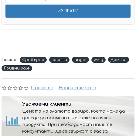
Тагове:
Сребърнa
гривна
angel
wing
Дамски
Гривни sale
0 ревюта
-
Напишете ревю
Уважаеми клиенти,
Цената на златото варира,
което може да
доведе до промени в
цените на някои
продукти.
При необходимост нашите
консултанти ще се свържат с вас за