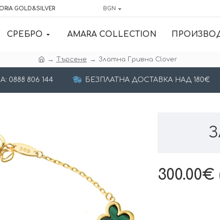
ORIA GOLD&SILVER
BGN
СРЕБРО
AMARA COLLECTION
ПРОИЗВО
Търсене
Златна Гривна Clover
 0888 806 144
БЕЗПЛАТНА ДОСТАВКА НАД 180€
З
300.00€ 