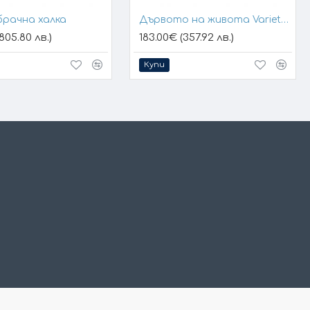
брачна халка
Дървото на живота Variety 1
805.80 лв.)
183.00€ (357.92 лв.)
Купи