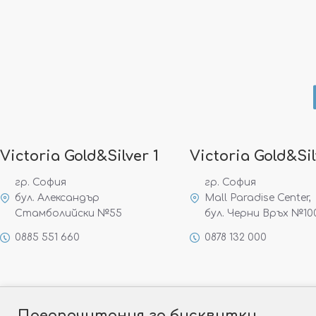
Victoria Gold&Silver 1
Victoria Gold&Sil
гр. София
гр. София
бул. Александър
Mall Paradise Center,
Стамболийски №55
бул. Черни Връх №10
0885 551 660
0878 132 000
Предпочитания за бисквитки