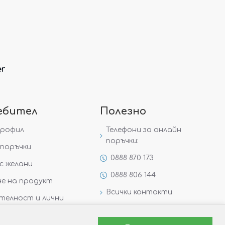
er
ебител
Полезно
профил
Телефони за онлайн
поръчки:
поръчки
0888 870 173
с желани
0888 806 144
е на продукт
Всички контакти
телност и лични
Специални предложения