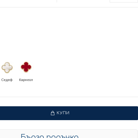
Седеф
Карнеол
КУПИ
Бърза поръчка