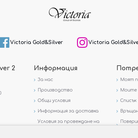
Victoria Gold&Silver
Victoria Gold&Silv
ver 2
Информация
Потр
За нас
Моят 
Производство
Моите 
0
Общи условия
Списък 
Информация за доставка
Връщан
Условия за провеждане на
Повери
игра „GIVEAWAY НА
данни
VICTORIA GOLD AND SILVER“