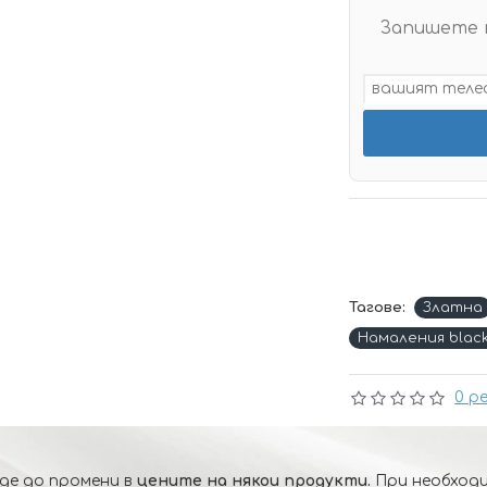
Запишете 
Тагове:
Златна
Намаления blac
0 р
де до промени в
цените на някои продукти.
При необходи