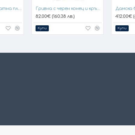
Гривна с конец и златна плочка за гравиране
Гривна с черен конец и кръстче
Дамска 
82.00€ (160.38 лв.)
412.00€ (
Купи
Купи