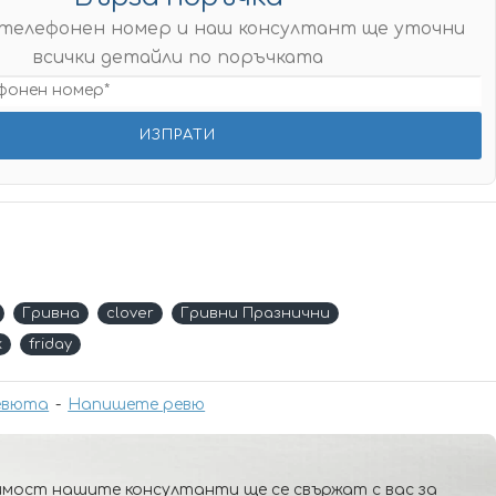
телефонен номер и наш консултант ще уточни
всички детайли по поръчката
Гривна
clover
Гривни Празнични
k
friday
евюта
-
Напишете ревю
мост нашите консултанти ще се свържат с вас за