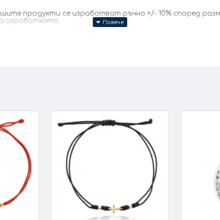
те продукти се изработват ръчно +/- 10% според размер
за изработката.