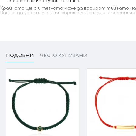
Защото всичко хубаво е с теб
Kрайната цена и теглото може да варират тъй като наши
Вас, за да уточним всички характеристики и изисквания 
ПОДОБНИ
ЧЕСТО КУПУВАНИ