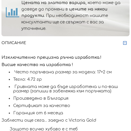
Цената на златото варира,
което може да
доведе до промени в
цените на някои
продукти.
При необходимост нашите
консултанти ще се свържат с вас за
уточнение.
ОПИСАНИЕ
Изключително прецизна ръчна изработка.!
Висше качество на изработка !
Често поръчвана размер за модела: 17+2 см
Тегло: 4.72 гр
Гривната може да бъде изработена и по-ваш
размер (запиши в забележка към поръчката)
Произведено в България
Сертификат за качество
Гаранция от 6 месеца
Заблести още сега... заедно с Victoria Gold
Защото всичко хубаво е с теб