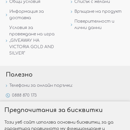
Общи условия
Списък с желани
Информация за
Връщане на продукт
доставка
Поверителност и
Условия за
лични данни
провеждане на игра
„GIVEAWAY НА
VICTORIA GOLD AND
SILVER“
Полезно
Телефони за онлайн поръчки:
0888 870 173
0888 806 144
Предпочитания за бисквитки
Всички контакти
Този уеб сайт използва основни бисквитки, за да
Специални предложения
гарантира правилното му функциониране и