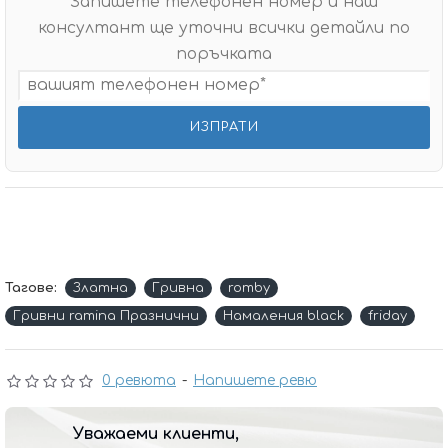
Запишете телефонен номер и наш
консултант ще уточни всички детайли по
поръчката
Тагове:
Златна
Гривна
romby
Гривни ramina Празнични
Намаления black
friday
0 ревюта
-
Напишете ревю
Уважаеми клиенти,