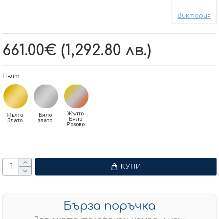
Виктория
661.00€ (1,292.80 лв.)
Цвят
Жълто
Жълто
Бяло
Бяло
Злато
злато
Розово
КУПИ
Бърза поръчка