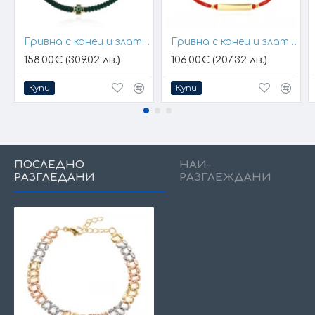
Гривна с конец и златен елемент кръст
Гривна с конец и златна плочка за гравиране
158.00€ (309.02 лв.)
106.00€ (207.32 лв.)
Купи
Купи
ПОСЛЕДНО
НАЙ-
РАЗГЛЕДАНИ
РАЗГЛЕЖДАНИ