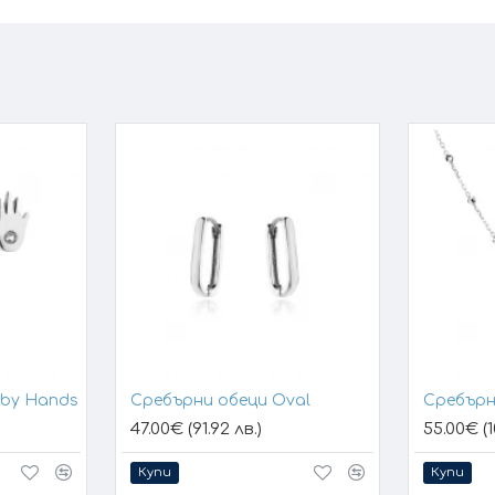
aby Hands
Сребърни обеци Oval
Сребърн
47.00€ (91.92 лв.)
55.00€ (1
Купи
Купи