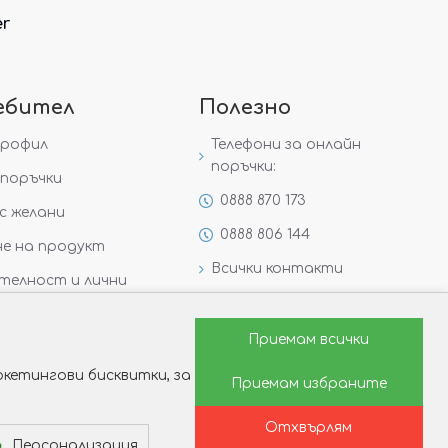
er
ебител
Полезно
профил
Телефони за онлайн
поръчки:
поръчки
0888 870 173
с желани
0888 806 144
е на продукт
Всички контакти
телност и лични
Специални предложения
Защо да изберете Victoria
Приемам всички
Gold&Silver?
кетингови бисквитки, за
Приемам избраните
Как да изберем годежен
пръстен?
Отхвърлям
Персонализация