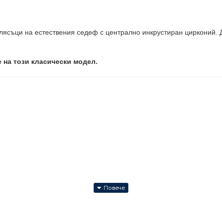
ясъци на естествения седеф с централно инкрустиран цирконий. Ди
 на този класически модел.