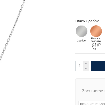
Цвят Сребро
Розова
Сребро
позлата
(+8.00€
(15.65
лв.))
Запишете 