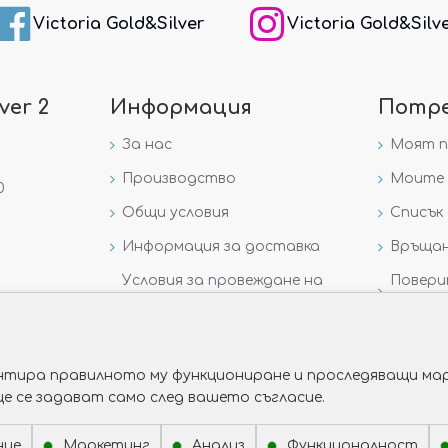
Victoria Gold&Silver
Victoria Gold&Silv
ver 2
Информация
Потр
За нас
Моят 
Производство
Моите 
0
Общи условия
Списък 
Информация за доставка
Връщан
Условия за провеждане на
Повери
игра „GIVEAWAY НА
данни
VICTORIA GOLD AND SILVER“
рантира правилното му функциониране и проследяващи мар
ще се задават само след вашето съгласие.
ние
Маркетинг
Анализ
Функционалност