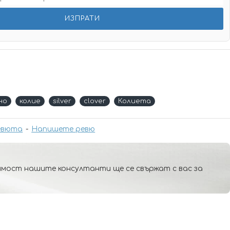
но
колие
silver
clover
Колиета
евюта
-
Напишете ревю
мост нашите консултанти ще се свържат с вас за