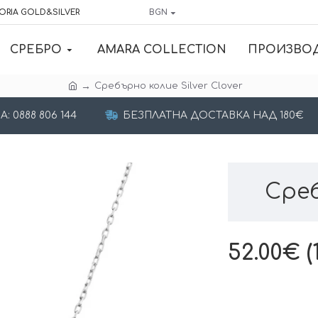
ORIA GOLD&SILVER
BGN
СРЕБРО
AMARA COLLECTION
ПРОИЗВО
Сребърно колие Silver Clover
 0888 806 144
БЕЗПЛАТНА ДОСТАВКА НАД 180€
Среб
52.00€ (1