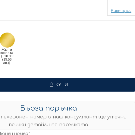
Виктория
Жълта
позлата
(+10.00€
(19.56
лв.))
КУПИ
Бърза поръчка
телефонен номер и наш консултант ще уточни
всички детайли по поръчката