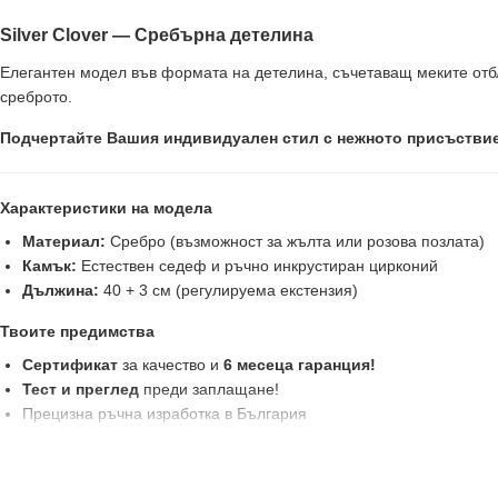
Silver Clover — Сребърна детелина
Елегантен модел във формата на детелина, съчетаващ меките отбл
среброто.
Подчертайте Вашия индивидуален стил с нежното присъствие
Характеристики на модела
Материал:
Сребро (възможност за жълта или розова позлата)
Камък:
Естествен седеф и ръчно инкрустиран цирконий
Дължина:
40 + 3 см (регулируема екстензия)
Твоите предимства
Сертификат
за качество и
6 месеца гаранция!
Тест и преглед
преди заплащане!
Прецизна ръчна изработка в България
Victoria Gold — Всичко хубаво е с теб!