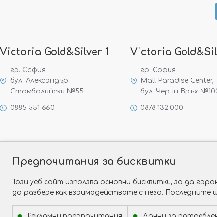
Victoria Gold&Silver 1
Victoria Gold&Sil
гр. София
гр. София
бул. Александър
Mall Paradise Center,
Стамболийски №55
бул. Черни Връх №10
0885 551 660
0878 132 000
Предпочитания за бисквитки
Този уеб сайт използва основни бисквитки, за да га
да разбере как взаимодействате с него. Последните 
Рекламни предпочитания
Данни за потребле