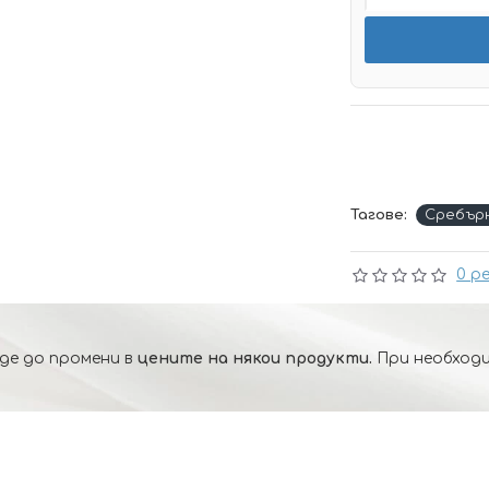
Тагове:
Сребър
0 р
де до промени в
цените на някои продукти.
При необходи