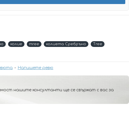
но
колие
тree
колиета Сребръно
Тree
евюта
-
Напишете ревю
мост нашите консултанти ще се свържат с вас за