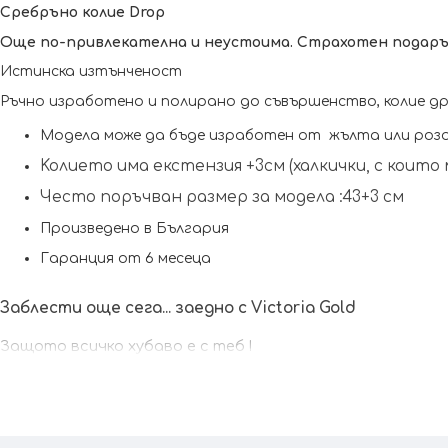
Сребръно колие Drop
Още по-привлекателна и неустоима. Страхотен подарък
Истинска изтънченост 
Ръчно изработено и полирано до съвършенство, колие дръ
Модела може да бъде изработен от  жълта или розо
Koлието има екстензия +3см (халкички, с коит
Често поръчван размер за модела :43+3 см
Произведено в България
Гаранция от 6 месеца
Заблести още сега... заедно с Victoria Gold
Защото всичко хубаво е с теб !