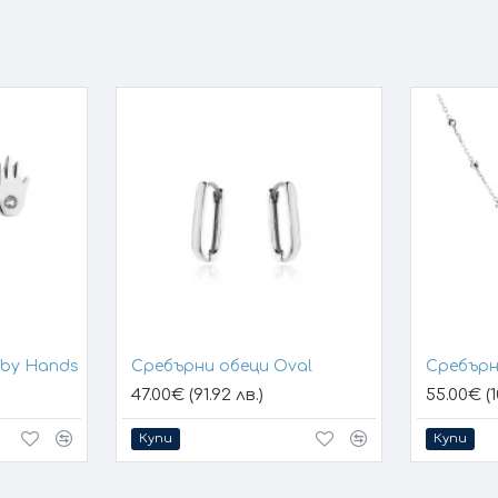
aby Hands
Сребърни обеци Oval
Сребърн
47.00€ (91.92 лв.)
55.00€ (1
Купи
Купи