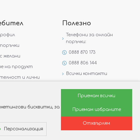
ебител
Полезно
профил
Телефони за онлайн
поръчки:
поръчки
0888 870 173
с желани
0888 806 144
е на продукт
Всички контакти
телност и лични
Специални предложения
Защо да изберете Victoria
Приемам всички
Gold&Silver?
кетингови бисквитки, за
Приемам избраните
Как да изберем годежен
пръстен?
Отхвърлям
Персонализация