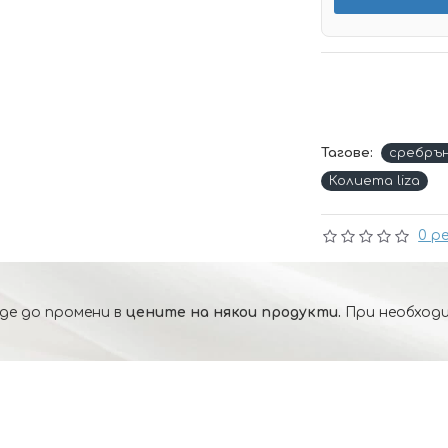
Тагове:
сребръ
Колиета liza
0 р
де до промени в
цените на някои продукти.
При необходи