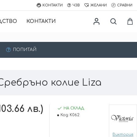
КОНТАКТИ
ЧЗВ
ЖЕЛАНИ
СРАВНИ
ДСТВО
КОНТАКТИ
ПОПИТАЙ
Сребръно колие Liza
103.66 лв.)
НА СКЛАД
Код:
K062
Виктория