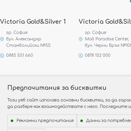
Victoria Gold&Silver 1
Victoria Gold&Sil
гр. София
гр. София
бул. Александър
Mall Paradise Center,
Стамболийски №55
бул. Черни Връх №10
0885 551 660
0878 132 000
Предпочитания за бисквитки
Този уеб сайт използва основни бисквитки, за да га
да разбере как взаимодействате с него. Последните 
Рекламни предпочитания
Данни за потребле