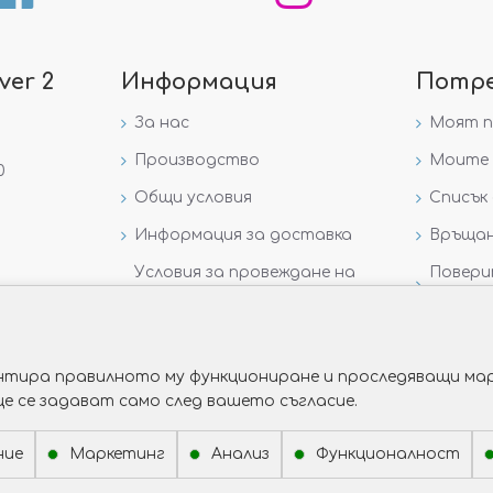
ver 2
Информация
Потр
За нас
Моят 
Производство
Моите 
0
Общи условия
Списък 
Информация за доставка
Връщан
Условия за провеждане на
Повери
игра „GIVEAWAY НА
данни
VICTORIA GOLD AND SILVER“
рантира правилното му функциониране и проследяващи мар
ще се задават само след вашето съгласие.
ние
Маркетинг
Анализ
Функционалност