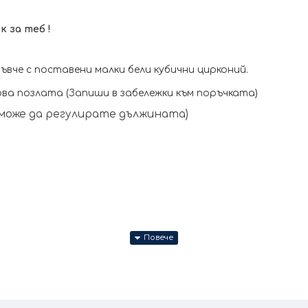
 за теб !
вче с поставени малки бели кубични цирконий.
ва позлата (Запиши в забележки към поръчката)
о може да регулирате дължината)