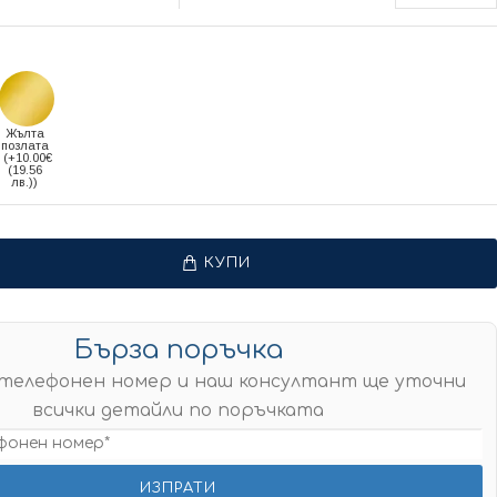
Жълта
позлата
(+10.00€
(19.56
лв.))
КУПИ
Бърза поръчка
телефонен номер и наш консултант ще уточни
всички детайли по поръчката