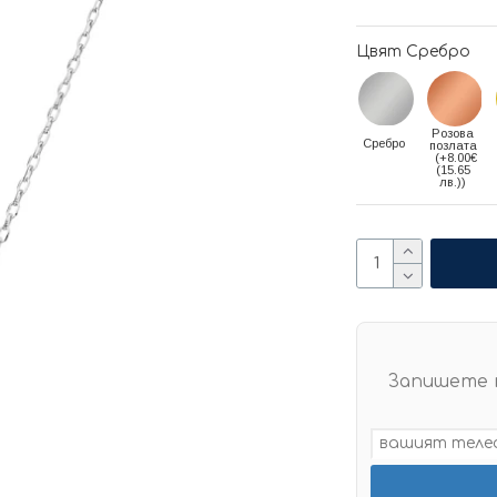
Цвят Сребро
Розова
Сребро
позлата
(+8.00€
(15.65
лв.))
Запишете 