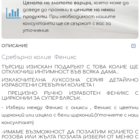
Цената на златото варира,
което може да
доведе до промени в
цените на някои
продукти.
При необходимост нашите
консултанти ще се свържат с вас за
уточнение.
ОПИСАНИЕ
Сребърно колие
Феникс
ТЪРСИШ ИЗИСКАН ПОДАРЪК!? С ТОВА КОЛИЕ ЩЕ
ОТКЛЮЧИШ ИНТИМНОСТ ВЪВ ВСЯКА ДАМА...
ИЗКЛЮЧИТЕЛНА ЛУКСОЗНА СЕРИЯ ДЕТАЙЛНО
ИЗРАБОТЕНИ СРЕБЪРНИ КОЛИЕТА !
ПРЕЦИЗНО РЪЧНО ИЗРАБОТЕН ФЕНИКС С
ЦИРКОНИИ ЗА СУПЕР БЛЯСЪК.
- Избери между Феникс с оникси , Феникс с цветни
цирконий или изцяло с бели цирконий.(Уточнете с наш
консултант)
-ИМАМЕ ВЪЗМОЖНОСТ ДА ПОЗЛАТИМ КОЛИЕТО С
РОЗОВА ИЛИ ЖЪЛТА ПОЗЛАТА (ИЗБЕРИ ОТ МЕНЮ С