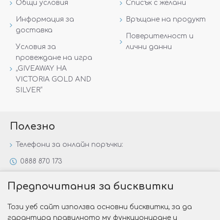
Общи условия
Списък с желани
Информация за
Връщане на продукт
доставка
Поверителност и
Условия за
лични данни
провеждане на игра
„GIVEAWAY НА
VICTORIA GOLD AND
SILVER“
Полезно
Телефони за онлайн поръчки:
0888 870 173
0888 806 144
Предпочитания за бисквитки
Всички контакти
Този уеб сайт използва основни бисквитки, за да
Специални предложения
гарантира правилното му функциониране и