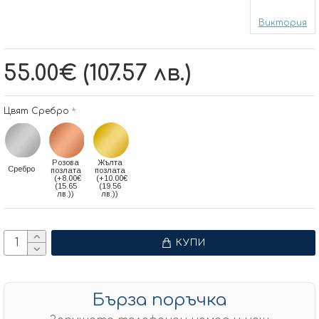
Виктория
55.00€ (107.57 лв.)
Цвят Сребро
Розова
Жълта
Сребро
позлата
позлата
(+8.00€
(+10.00€
(15.65
(19.56
лв.))
лв.))
КУПИ
Бърза поръчка