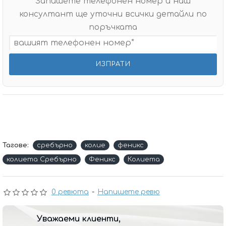
Запишете телефонен номер и наш
консултант ще уточни всички детайли по
поръчката
Тагове:
сребърно
колие
феникс
колиета Сребърно
Феникс
Колиета
0 ревюта
-
Напишете ревю
Уважаеми клиенти,