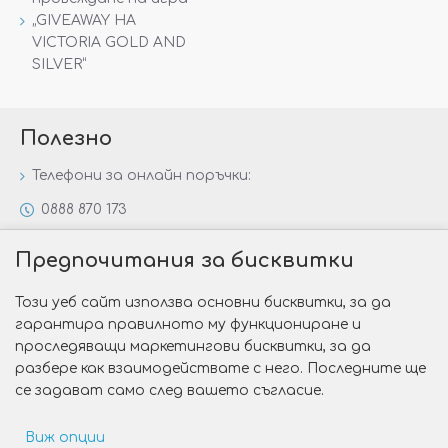
„GIVEAWAY НА
VICTORIA GOLD AND
SILVER“
Полезно
Телефони за онлайн поръчки:
0888 870 173
0888 806 144
Предпочитания за бисквитки
Всички контакти
Този уеб сайт използва основни бисквитки, за да
Специални предложения
гарантира правилното му функциониране и
Защо да изберете Victoria Gold&Silver?
проследяващи маркетингови бисквитки, за да
разбере как взаимодействате с него. Последните ще
Как да изберем годежен пръстен?
се задават само след вашето съгласие.
Виж опции