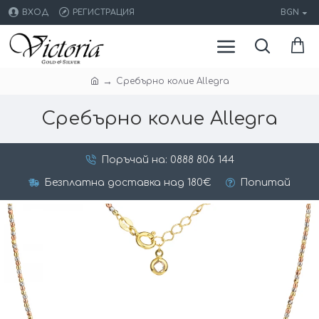
ВХОД
РЕГИСТРАЦИЯ
BGN
Сребърно колие Allegra
Сребърно колие Allegra
Поръчай на: 0888 806 144
Безплатна доставка над 180€
Попитай