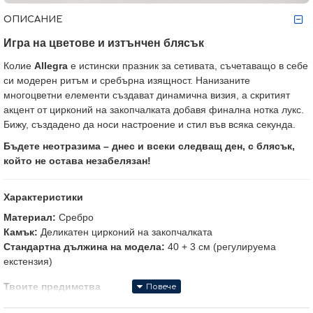
ОПИСАНИЕ
Игра на цветове и изтънчен блясък
Колие
Allegra
е истински празник за сетивата, съчетаващо в себе
си модерен ритъм и сребърна изящност. Нанизаните
многоцветни елементи създават динамична визия, а скритият
акцент от цирконий на закопчалката добавя финална нотка лукс.
Бижу, създадено да носи настроение и стил във всяка секунда.
Бъдете неотразима – днес и всеки следващ ден, с блясък,
който не остава незабелязан!
Характеристики
Материал:
Сребро
Камък:
Деликатен цирконий на закопчалката
Стандартна дължина на модела:
40 + 3 см (регулируема
екстензия)
Твоите предимства
•
Сертификат
за качество