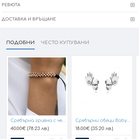
•
Гаранция от 6 месеца
РЕВЮТА
•
Тест и преглед
преди заплащане
• Прецизна ръчна изработка в България
ДОСТАВКА И ВРЪЩАНЕ
Victoria Gold - Всичко хубаво е с теб!
ПОДОБНИ
ЧЕСТО КУПУВАНИ
Сребърна гривна с черен конец и позлатени топчета
Сребърни обеци Baby Hands
40.00€ (78.23 лв.)
18.00€ (35.20 лв.)