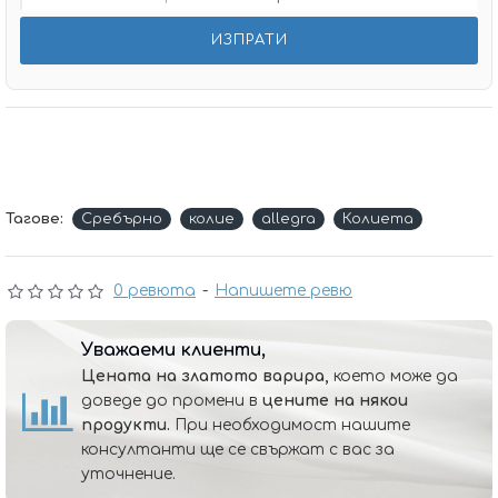
Тагове:
Сребърно
колие
allegra
Колиета
0 ревюта
-
Напишете ревю
Уважаеми клиенти,
Цената на златото варира,
което може да
доведе до промени в
цените на някои
продукти.
При необходимост нашите
консултанти ще се свържат с вас за
уточнение.