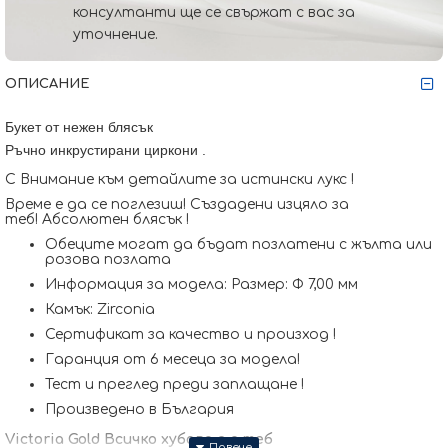
консултанти ще се свържат с вас за
уточнение.
ОПИСАНИЕ
Букет от нежен блясък
Ръчно инкрустирани циркони
.
С Внимание към детайлите за истински лукс !
Време е да се поглезиш! Създадени изцяло за
теб! Абсолютен блясък !
Обеците могат да бъдат позлатени с жълта или
розова позлата
Информация за модела: Размер: Ф 7,00 мм
Камък: Zirconia
Сертификат за качество и произход !
Гаранция от 6 месеца за модела!
Тест и преглед преди заплащане !
Произведено в България
Victoria Gold Всичко хубаво е с теб