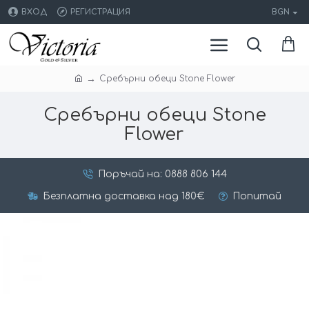
ВХОД
РЕГИСТРАЦИЯ
BGN
Сребърни обеци Stone Flower
Сребърни обеци Stone
Flower
Поръчай на: 0888 806 144
Безплатна доставка над 180€
Попитай