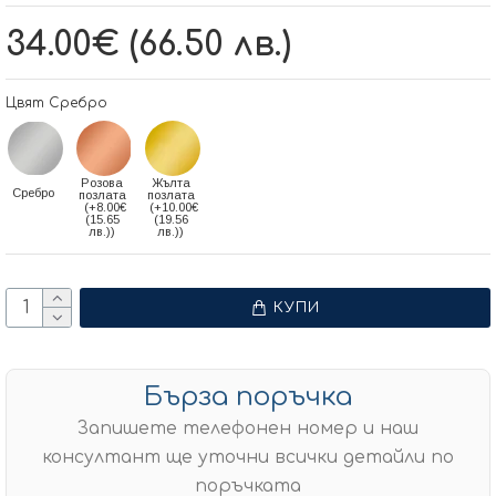
34.00€ (66.50 лв.)
Цвят Сребро
Розова
Жълта
Сребро
позлата
позлата
(+8.00€
(+10.00€
(15.65
(19.56
лв.))
лв.))
КУПИ
Бърза поръчка
Запишете телефонен номер и наш
консултант ще уточни всички детайли по
поръчката