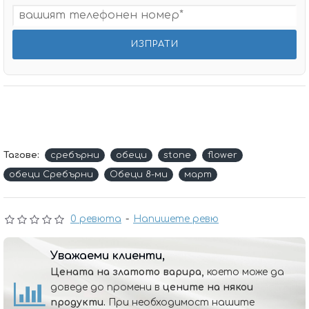
Тагове:
сребърни
обеци
stone
flower
обеци Сребърни
Обеци 8-ми
март
0 ревюта
-
Напишете ревю
Уважаеми клиенти,
Цената на златото варира,
което може да
доведе до промени в
цените на някои
продукти.
При необходимост нашите