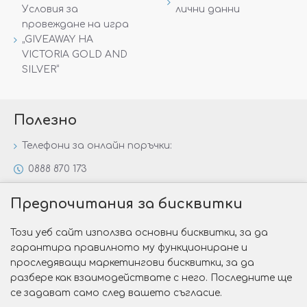
Условия за
лични данни
провеждане на игра
„GIVEAWAY НА
VICTORIA GOLD AND
SILVER“
Полезно
Телефони за онлайн поръчки:
0888 870 173
0888 806 144
Предпочитания за бисквитки
Всички контакти
Този уеб сайт използва основни бисквитки, за да
Специални предложения
гарантира правилното му функциониране и
Защо да изберете Victoria Gold&Silver?
проследяващи маркетингови бисквитки, за да
разбере как взаимодействате с него. Последните ще
Как да изберем годежен пръстен?
се задават само след вашето съгласие.