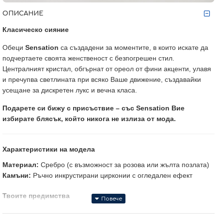
ОПИСАНИЕ
Класическо сияние
Обеци
Sensation
са създадени за моментите, в които искате да
подчертаете своята женственост с безпогрешен стил.
Централният кристал, обгърнат от ореол от фини акценти, улавя
и пречупва светлината при всяко Ваше движение, създавайки
усещане за дискретен лукс и вечна класа.
Подарете си бижу с присъствие – със Sensation Вие
избирате блясък, който никога не излиза от мода.
Характеристики на модела
Материал:
Сребро (с възможност за розова или жълта позлата)
Камъни:
Ръчно инкрустирани цирконии с огледален ефект
Твоите предимства
·
Сертификат
за качество и произход!