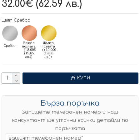
32.00€ (62.59 лв.)
Цвят Сребро
Розова
Жълта
Сребро
позлата
позлата
(+8.00€
(+10.00€
(15.65
(19.56
лв.))
лв.))
КУПИ
Бърза поръчка
Запишете телефонен номер и наш
консултант ще уточни всички детайли по
поръчката