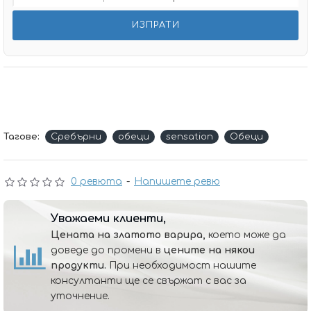
Тагове:
Сребърни
обеци
sensation
Обеци
0 ревюта
-
Напишете ревю
Уважаеми клиенти,
Цената на златото варира,
което може да
доведе до промени в
цените на някои
продукти.
При необходимост нашите
консултанти ще се свържат с вас за
уточнение.