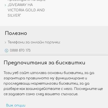
„GIVEAWAY НА
VICTORIA GOLD AND
SILVER“
Полезно
Телефони за онлайн поръчки:
0888 870 173
0888 806 144
Предпочитания за бисквитки
Всички контакти
Този уеб сайт използва основни бисквитки, за да
Специални предложения
гарантира правилното му функциониране и
Защо да изберете Victoria Gold&Silver?
проследяващи маркетингови бисквитки, за да
разбере как взаимодействате с него. Последните ще
Как да изберем годежен пръстен?
се задават само след вашето съгласие.
Виж опции