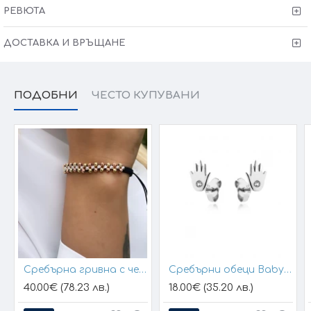
·
Гаранция от 6 месеца
за модела!
РЕВЮТА
·
Тест и преглед
преди заплащане!
· Произведено в България
ДОСТАВКА И ВРЪЩАНЕ
Victoria Gold - Всичко хубаво е с теб!
ПОДОБНИ
ЧЕСТО КУПУВАНИ
Сребърна гривна с черен конец и позлатени топчета
Сребърни обеци Baby Hands
40.00€ (78.23 лв.)
18.00€ (35.20 лв.)