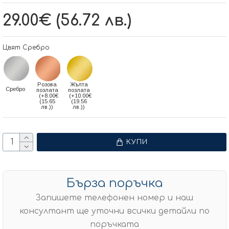
29.00€ (56.72 лв.)
Цвят Сребро
Розова
Жълта
Сребро
позлата
позлата
(+8.00€
(+10.00€
(15.65
(19.56
лв.))
лв.))
КУПИ
Бърза поръчка
Запишете телефонен номер и наш
консултант ще уточни всички детайли по
поръчката