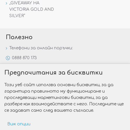
„GIVEAWAY НА
VICTORIA GOLD AND
SILVER“
Полезно
Телефони за онлайн поръчки:
0888 870 173
0888 806 144
Предпочитания за бисквитки
Всички контакти
Този уеб сайт използва основни бисквитки, за да
Специални предложения
гарантира правилното му функциониране и
Защо да изберете Victoria Gold&Silver?
проследяващи маркетингови бисквитки, за да
разбере как взаимодействате с него. Последните ще
Как да изберем годежен пръстен?
се задават само след вашето съгласие.
Виж опции
Copyright © 2026 Victoria Gold&Silver