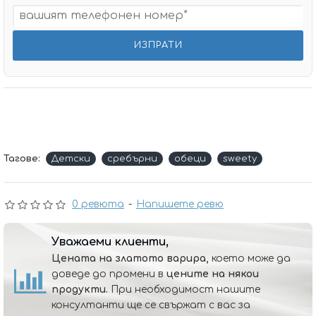
Тагове:
Детски
сребърни
обеци
sweety
0 ревюта
-
Напишете ревю
Уважаеми клиенти,
Цената на златото варира,
което може да
доведе до промени в
цените на някои
продукти.
При необходимост нашите
консултанти ще се свържат с вас за