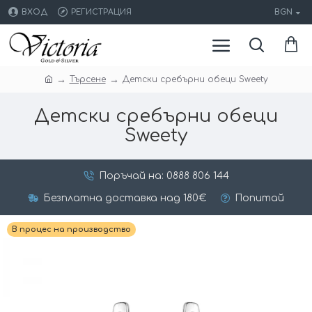
ВХОД
РЕГИСТРАЦИЯ
BGN
Търсене
Детски сребърни обеци Sweety
Детски сребърни обеци
Sweety
Поръчай на: 0888 806 144
Безплатна доставка над 180€
Попитай
В процес на производство