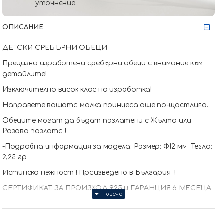
уточнение.
ОПИСАНИЕ
ДЕТСКИ СРЕБЪРНИ ОБЕЦИ
Прецизно изработени сребърни обеци с внимание към
детайлите!
Изключително висок клас на изработка!
Направете вашата малка принцеса още по-щастлива.
Обеците могат да бъдат позлатени с Жълта или
Розова позлата !
-Подробна информация за модела: Размер: Ф12 мм Тегло:
2,25 гр
Истинска нежност ! Произведено в България !
СЕРТИФИКАТ ЗА ПРОИЗХОД 925 и ГАРАНЦИЯ 6 МЕСЕЦА