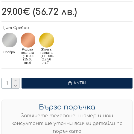
29.00€ (56.72 лв.)
Цвят Сребро
Розова
Жълта
Сребро
позлата
позлата
(+8.00€
(+10.00€
(15.65
(19.56
лв.))
лв.))
КУПИ
Бърза поръчка
Запишете телефонен номер и наш
консултант ще уточни всички детайли по
поръчката