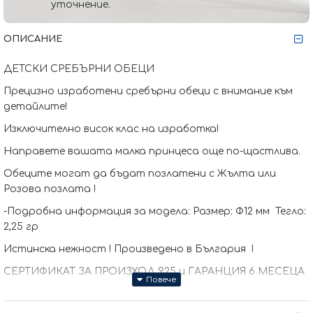
уточнение.
ОПИСАНИЕ
ДЕТСКИ СРЕБЪРНИ ОБЕЦИ
Прецизно изработени сребърни обеци с внимание към
детайлите!
Изключително висок клас на изработка!
Направете вашата малка принцеса още по-щастлива.
Обеците могат да бъдат позлатени с Жълта или
Розова позлата !
-Подробна информация за модела: Размер: Ф12 мм Тегло:
2,25 гр
Истинска нежност ! Произведено в България !
СЕРТИФИКАТ ЗА ПРОИЗХОД 925 и ГАРАНЦИЯ 6 МЕСЕЦА