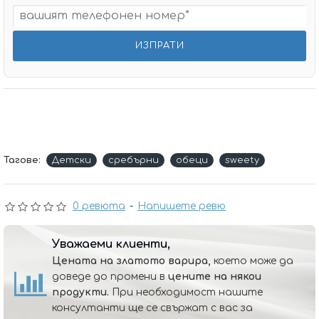
Тагове:
Детски
сребърни
обеци
sweety
0 ревюта
-
Напишете ревю
Уважаеми клиенти,
Цената на златото варира,
което може да
доведе до промени в
цените на някои
продукти.
При необходимост нашите
консултанти ще се свържат с вас за