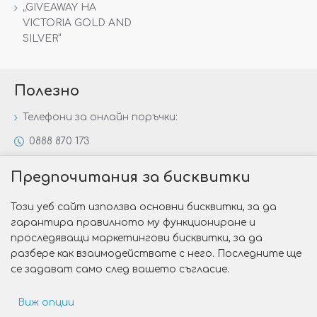
„GIVEAWAY НА
VICTORIA GOLD AND
SILVER“
Полезно
Телефони за онлайн поръчки:
0888 870 173
0888 806 144
Предпочитания за бисквитки
Всички контакти
Този уеб сайт използва основни бисквитки, за да
Специални предложения
гарантира правилното му функциониране и
Защо да изберете Victoria Gold&Silver?
проследяващи маркетингови бисквитки, за да
разбере как взаимодействате с него. Последните ще
Как да изберем годежен пръстен?
се задават само след вашето съгласие.
Виж опции
Copyright © 2026 Victoria Gold&Silver