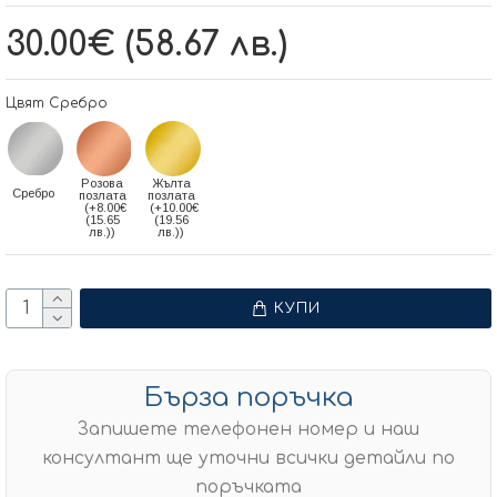
30.00€ (58.67 лв.)
Цвят Сребро
Розова
Жълта
Сребро
позлата
позлата
(+8.00€
(+10.00€
(15.65
(19.56
лв.))
лв.))
КУПИ
Бърза поръчка
Запишете телефонен номер и наш
консултант ще уточни всички детайли по
поръчката