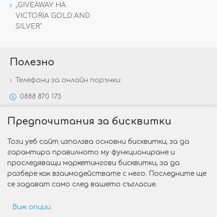
„GIVEAWAY НА
VICTORIA GOLD AND
SILVER“
Полезно
Телефони за онлайн поръчки:
0888 870 173
0888 806 144
Предпочитания за бисквитки
Всички контакти
Този уеб сайт използва основни бисквитки, за да
Специални предложения
гарантира правилното му функциониране и
Защо да изберете Victoria Gold&Silver?
проследяващи маркетингови бисквитки, за да
разбере как взаимодействате с него. Последните ще
Как да изберем годежен пръстен?
се задават само след вашето съгласие.
Виж опции
Copyright © 2026 Victoria Gold&Silver