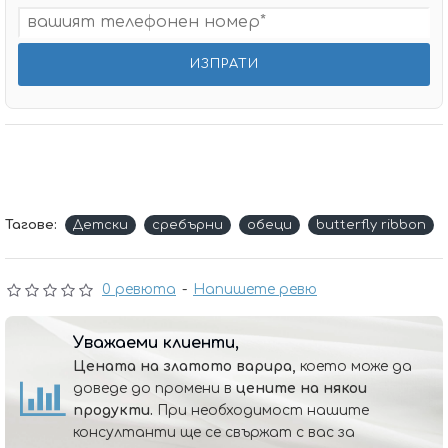
Тагове:
Детски
сребърни
обеци
butterfly ribbon
0 ревюта
-
Напишете ревю
Уважаеми клиенти,
Цената на златото варира,
което може да
доведе до промени в
цените на някои
продукти.
При необходимост нашите
консултанти ще се свържат с вас за