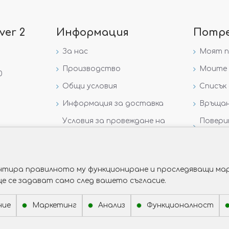
ver 2
Информация
Потр
За нас
Моят 
Производство
Моите 
0
Общи условия
Списък 
Информация за доставка
Връщан
Условия за провеждане на
Повери
игра „GIVEAWAY НА
данни
VICTORIA GOLD AND SILVER“
рантира правилното му функциониране и проследяващи мар
ще се задават само след вашето съгласие.
ние
Маркетинг
Анализ
Функционалност