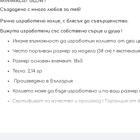
MINIMALIST GLOW !
Създадено с много любов за теб!
Ръчно изработено колие, с блясък до съвършенство.
Бижута изработени със собствено сърце и душа !
Имаме възможност да изработим кoлието от два цв
Често поръчван размер за модела (38 см) + екстензия
Размер основен елемент: 18х5
Тегло: 2,14 гр
Произведено в България
Колието може да бъде изработено и по-ваш размер 
Сертификат за качество и произход !
Гаранция от 6 
Kрайната цена и теглото може да варират тъй като наш
При онлайн поръчка, ще се свържем с вас, за да уточним 