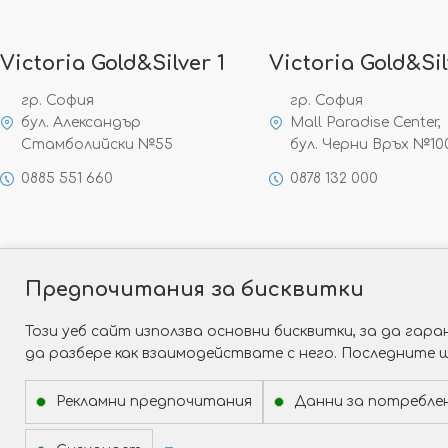
Victoria Gold&Silver 1
Victoria Gold&Sil
гр. София
гр. София
бул. Александър
Mall Paradise Center,
Стамболийски №55
бул. Черни Връх №10
0885 551 660
0878 132 000
Предпочитания за бисквитки
Този уеб сайт използва основни бисквитки, за да га
да разбере как взаимодействате с него. Последните 
Рекламни предпочитания
Данни за потребле