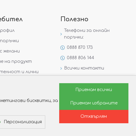
ебител
Полезно
профил
Телефони за онлайн
поръчки:
поръчки
0888 870 173
с желани
0888 806 144
е на продукт
Всички контакти
телност и лични
Специални предложения
Защо да изберете Victoria
Приемам всички
Gold&Silver?
кетингови бисквитки, за
Приемам избраните
Как да изберем годежен
пръстен?
Отхвърлям
Персонализация