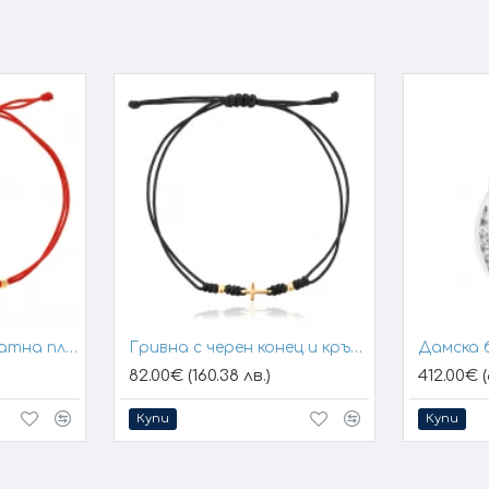
Гривна с конец и златна плочка за гравиране
Гривна с черен конец и кръстче
Дамска 
82.00€ (160.38 лв.)
412.00€ (
Купи
Купи