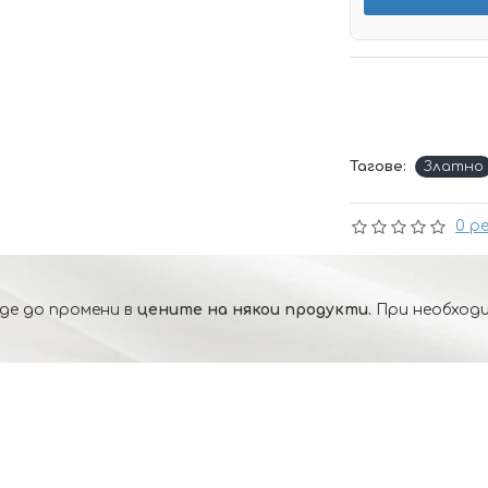
Тагове:
Златно
0 р
де до промени в
цените на някои продукти.
При необходи