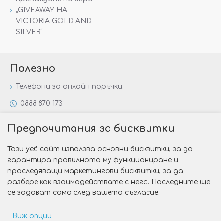
„GIVEAWAY НА
VICTORIA GOLD AND
SILVER“
Полезно
Телефони за онлайн поръчки:
0888 870 173
0888 806 144
Предпочитания за бисквитки
Всички контакти
Този уеб сайт използва основни бисквитки, за да
Специални предложения
гарантира правилното му функциониране и
Защо да изберете Victoria Gold&Silver?
проследяващи маркетингови бисквитки, за да
разбере как взаимодействате с него. Последните ще
Как да изберем годежен пръстен?
се задават само след вашето съгласие.
Виж опции