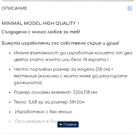
ОПИСАНИЕ
MINIMAL MODEL
HIGH QUALITY !
Създадено с много любов за теб!
Бижута изработени със собствено сърце и душа!
Имаме възможност да изработим кoлието от два
цвята злато жълто или бяло 14 карата !
Често поръчван размер за модела (38 см) +
екстензия (халкички с които може да регулирате
дължината)
Размер основен елемент: 7,20x7,18 мм
Тегло: 3,68 гр за размер 38+2см
Изработено с бял емаил
Произведено в България
Колието може да бъде изработено и по-ваш