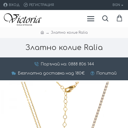
ВХОД
РЕГИСТРАЦИЯ
BGN
Златно колие Ralia
Златно колие Ralia
Поръчай на: 0888 806 144
Безплатна доставка над 180€
Попитай