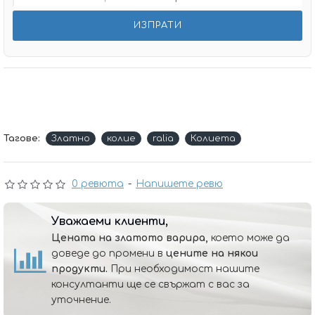
Тагове:
Златно
колие
ralia
Колиета
0 ревюта
-
Напишете ревю
Уважаеми клиенти,
Цената на златото варира,
което може да
доведе до промени в
цените на някои
продукти.
При необходимост нашите
консултанти ще се свържат с вас за
уточнение.