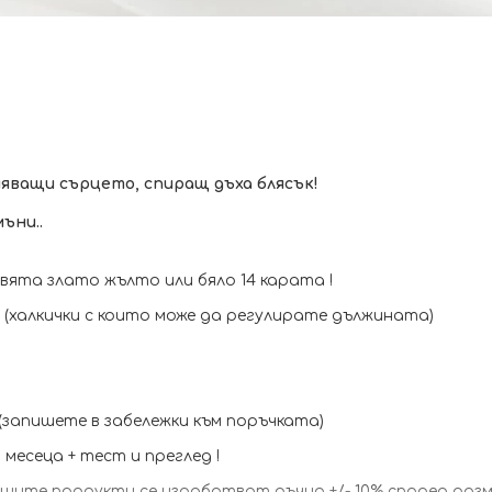
яващи сърцето, спиращ дъха блясък!
ъни..
ята злато жълто или бяло 14 карата !
я (халкички с които може да регулирате дължината)
(запишете в забележки към поръчката)
месеца + тест и преглед !
ите продукти се изработват ръчно +/- 10% според разм