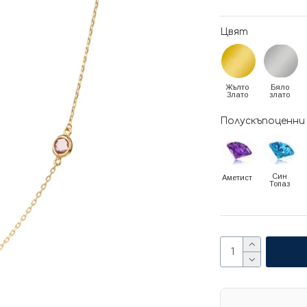
Цвят
Жълто
Бяло
Злато
злато
Полускъпоценни
Син
Аметист
Топаз