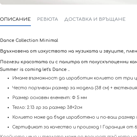
ОПИСАНИЕ
РЕВЮТА
ДОСТАВКА И ВРЪЩАНЕ
Dance Collection Minimal
Вдъхновена от изкуството на музиката и звуците, плен
Поглези красотата си с палитра от полускъпоценни кам
Summer is coming let's Dance ..
Имаме възможност да изработим кoлието от три цв
Често поръчван размер за модела (38 см) + екстензи
Размер основен елемент: Ф 5 мм
Тегло: 2.13 гр за размер 38+2см
Колието може да бъде изработено и по-ваш размер 
Сертификат за качество и произход !
Гаранция от 6 
Kрайната цена и теглото може да варират тъй като наш