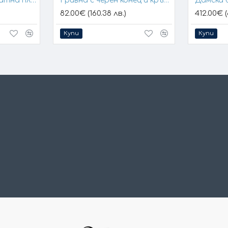
Гривна с конец и златна плочка за гравиране
Гривна с черен конец и кръстче
Дамска 
82.00€ (160.38 лв.)
412.00€ (
Купи
Купи