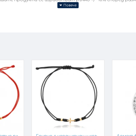
всички характеристики и изисквания за изработката.