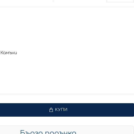
 Камъни
КУПИ
Бърза поръчка