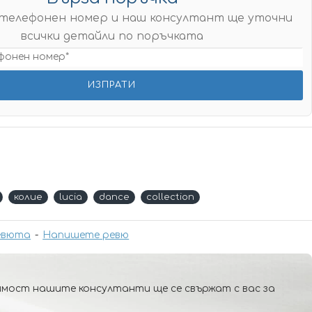
телефонен номер и наш консултант ще уточни
всички детайли по поръчката
колие
lucia
dance
collection
евюта
-
Напишете ревю
мост нашите консултанти ще се свържат с вас за