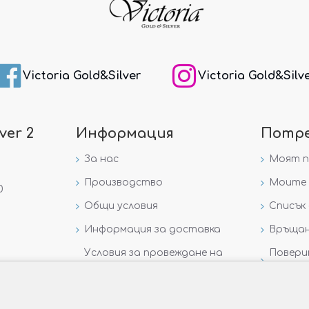
Victoria Gold&Silver
Victoria Gold&Silv
ver 2
Информация
Потр
За нас
Моят 
Производство
Моите 
0
Общи условия
Списък 
Информация за доставка
Връщан
Условия за провеждане на
Повери
игра „GIVEAWAY НА
данни
VICTORIA GOLD AND SILVER“