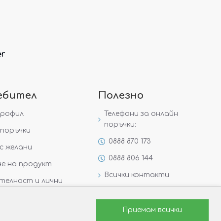
er
ебител
Полезно
профил
Телефони за онлайн
поръчки:
поръчки
0888 870 173
с желани
0888 806 144
е на продукт
Всички контакти
телност и лични
Специални предложения
Защо да изберете Victoria
Приемам всички
Gold&Silver?