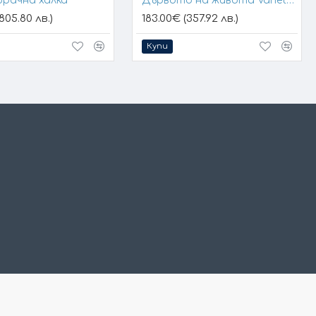
брачна халка
Дървото на живота Variety 1
805.80 лв.)
183.00€ (357.92 лв.)
Купи