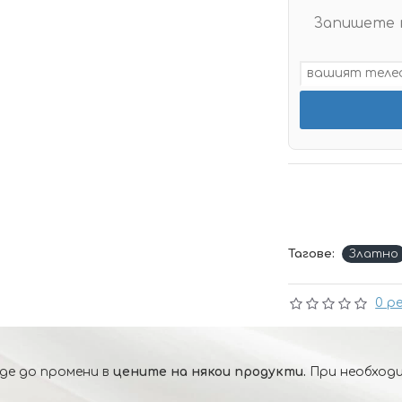
Запишете 
Тагове:
Златно
0 р
де до промени в
цените на някои продукти.
При необходи