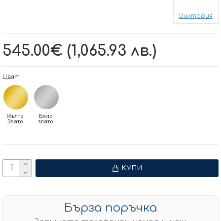
Виктория
545.00€ (1,065.93 лв.)
Цвят
Жълто
Бяло
Злато
злато
КУПИ
Бърза поръчка