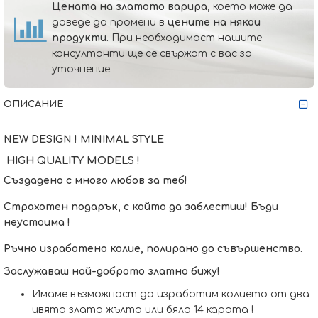
Цената на златото варира,
което може да
доведе до промени в
цените на някои
продукти.
При необходимост нашите
консултанти ще се свържат с вас за
уточнение.
ОПИСАНИЕ
NEW DESIGN ! MINIMAL STYLE
HIGH QUALITY MODELS !
Създадено с много любов за теб!
Страхотен подарък, с който да заблестиш! Бъди
неустоима !
Ръчно изработено колие, полирано до съвършенство.
Заслужаваш най-доброто златно бижу!
Имаме възможност да изработим кoлието от два
цвята злато жълто или бяло 14 карата !