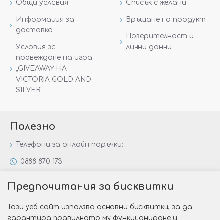
Общи условия
Списък с желани
Информация за
Връщане на продукт
доставка
Поверителност и
Условия за
лични данни
провеждане на игра
„GIVEAWAY НА
VICTORIA GOLD AND
SILVER“
Полезно
Телефони за онлайн поръчки:
0888 870 173
0888 806 144
Предпочитания за бисквитки
Всички контакти
Този уеб сайт използва основни бисквитки, за да
Специални предложения
гарантира правилното му функциониране и