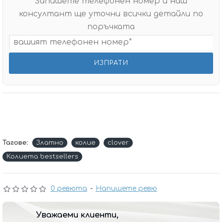
Запишете телефонен номер и наш
консултант ще уточни всички детайли по
поръчката
Тагове:
Златно
колие
clover
Колиета bestsellers
0 ревюта
-
Напишете ревю
Уважаеми клиенти,