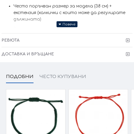
Често поръчван размер за модела (38 см) +
екстензия (халкички с които може да регулирате
дължината)
Размер основен елемент: 12х12 мм
Тегло: 3,63 гр за размер 40+2см
РЕВЮТА
Колието може да бъде изработено и по-ваш
ДОСТАВКА И ВРЪЩАНЕ
размер (запишете в забележки към поръчката)
Сертификат за качество и произход !
Гаранция от
6 месеца + тест и преглед !
ПОДОБНИ
ЧЕСТО КУПУВАНИ
Kрайната цена и теглото може да варират тъй като
нашите продукти се изработват ръчно +/- 10% според
размера на изделието.
При онлайн поръчка, ще се свържем с вас, за да уточним
всички характеристики и изисквания за изработката.