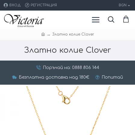
ВХОД
РЕГИСТРАЦИЯ
BGN
Златно колие Clover
Златно колие Clover
Поръчай на: 0888 806 144
Безплатна доставка над 180€
Попитай