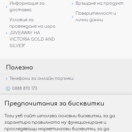
Информация за
Връщане на продукт
доставка
Поверителност и
Условия за
лични данни
провеждане на игра
„GIVEAWAY НА
VICTORIA GOLD AND
SILVER“
Полезно
Телефони за онлайн поръчки:
0888 870 173
0888 806 144
Предпочитания за бисквитки
Всички контакти
Този уеб сайт използва основни бисквитки, за да
Специални предложения
гарантира правилното му функциониране и
Защо да изберете Victoria Gold&Silver?
проследяващи маркетингови бисквитки, за да