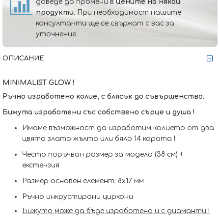
доведе до промени в
цените на някои
продукти.
При необходимост нашите
консултанти ще се свържат с вас за
уточнение.
ОПИСАНИЕ
MINIMALIST GLOW !
Ръчно изработено колие, с блясък до съвършенство.
Бижута изработени със собствено сърце и душа !
Имаме възможност да изработим кoлието от два
цвята злато жълто или бяло 14 карата !
Често поръчван размер за модела (38 см) +
екстензия
Размер основен елемент: 8x17 мм
Ръчно инкрустирани циркони
Бижуто може да бъде изработено и с диаманти !