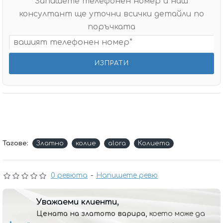
Запишете телефонен номер и наш
консултант ще уточни всички детайли по
поръчката
Тагове:
Златно
колие
alora
Колиета
0 ревюта
-
Напишете ревю
Уважаеми клиенти,
Цената на златото варира,
което може да