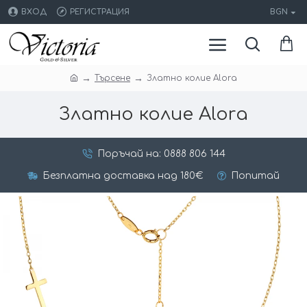
ВХОД
РЕГИСТРАЦИЯ
BGN
Търсене
Златно колие Alora
Златно колие Alora
Поръчай на: 0888 806 144
Безплатна доставка над 180€
Попитай