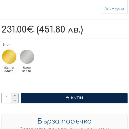
Виктория
231.00€ (451.80 лв.)
Цвят
Жълто
Бяло
Злато
злато
КУПИ
Бърза поръчка