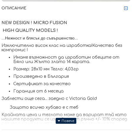
ОПИСАНИЕ
NEW DESIGN ! MICRO FUSION
HIGH QUALITY MODELS !
...Нежност и блясък до съвършенство...
Изключително висок клас на изработка!Качество без
компромис !
Имаме възможност да изработим обеците от
Бяло или Жълто злато 14 карата.
Размер: 28х10 мм Тегло: 4,03гр
Произведено в България
Сертификат за качество
Гаранция от 6 месеца
Заблести още сега... заедно с Victoria Gold
Защото всичко хубаво е с теб
Kрайната цена и теглото може да варират тъй като
нашите продукти се изработват ръчно +/- 10% според
размера на изделието. При онлайн поръчка, ще се
свържем с Вас, за да уточним всички характеристики и