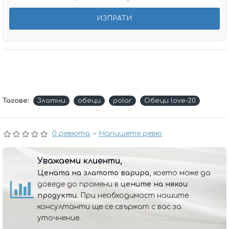
Тагове:
Златни
обеци
polar
Обеци love-20
0 ревюта
-
Напишете ревю
Уважаеми клиенти,
Цената на златото варира,
което може да
доведе до промени в
цените на някои
продукти.
При необходимост нашите
консултанти ще се свържат с вас за
уточнение.