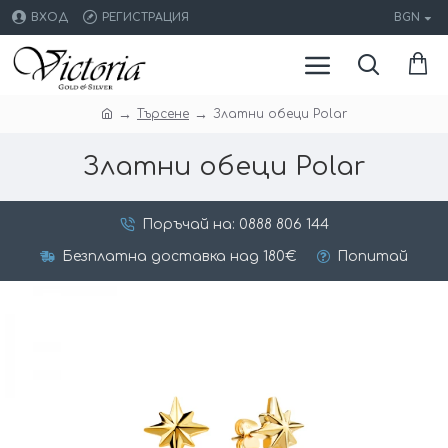
ВХОД
РЕГИСТРАЦИЯ
BGN
Търсене
Златни обеци Polar
Златни обеци Polar
Поръчай на: 0888 806 144
Безплатна доставка над 180€
Попитай