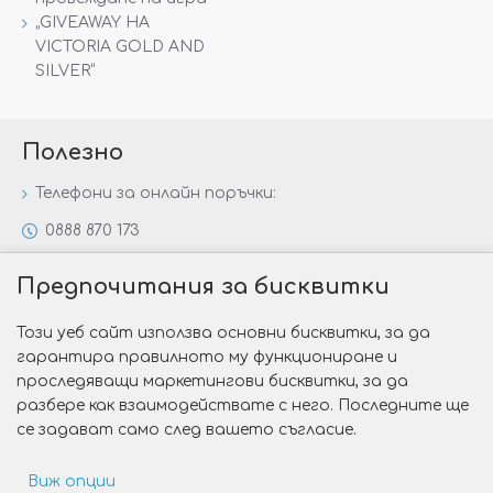
„GIVEAWAY НА
VICTORIA GOLD AND
SILVER“
Полезно
Телефони за онлайн поръчки:
0888 870 173
0888 806 144
Предпочитания за бисквитки
Всички контакти
Този уеб сайт използва основни бисквитки, за да
Специални предложения
гарантира правилното му функциониране и
Защо да изберете Victoria Gold&Silver?
проследяващи маркетингови бисквитки, за да
разбере как взаимодействате с него. Последните ще
Как да изберем годежен пръстен?
се задават само след вашето съгласие.
Виж опции