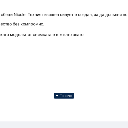
обеци Nicole. Техният изящен силует е создан, за да допълни 
чество без компромис.
като моделът от снимката е в жълто злато.
а на изделието, тъй като продуктите ни се изработват ръчно. При о