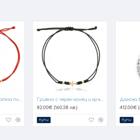
Гривна с конец и златна плочка за гравиране
Гривна с черен конец и кръстче
Дамска 
82.00€ (160.38 лв.)
412.00€ (
Купи
Купи