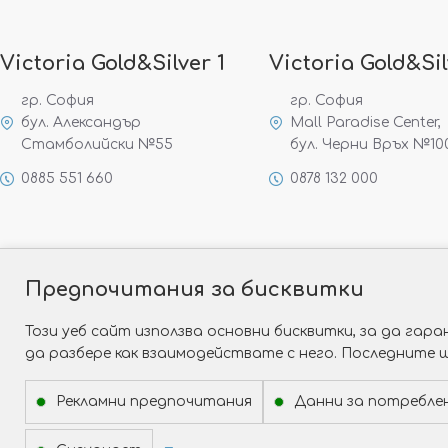
Victoria Gold&Silver 1
Victoria Gold&Sil
гр. София
гр. София
бул. Александър
Mall Paradise Center,
Стамболийски №55
бул. Черни Връх №10
0885 551 660
0878 132 000
Предпочитания за бисквитки
Този уеб сайт използва основни бисквитки, за да га
да разбере как взаимодействате с него. Последните 
Рекламни предпочитания
Данни за потребле