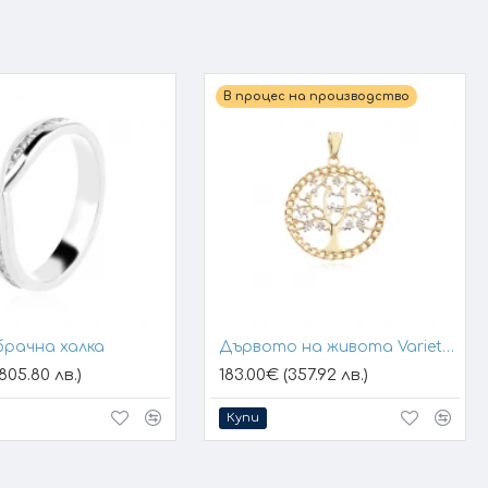
В процес на производство
брачна халка
Дървото на живота Variety 1
805.80 лв.)
183.00€ (357.92 лв.)
Купи