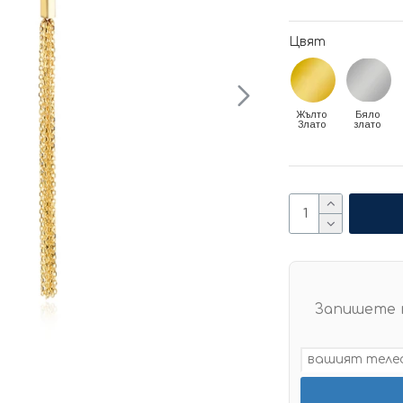
Цвят
Жълто
Бяло
Злато
злато
Запишете 