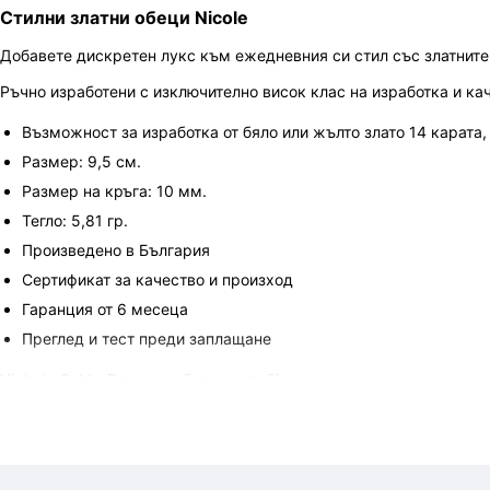
Стилни златни обеци Nicole
Добавете дискретен лукс към ежедневния си стил със златните 
Ръчно изработени с изключително висок клас на изработка и ка
Възможност за изработка от бяло или жълто злато 14 карата, 
Размер: 9,5 см.
Размер на кръга: 10 мм.
Тегло: 5,81 гр.
Произведено в България
Сертификат за качество и произход
Гаранция от 6 месеца
Преглед и тест преди заплащане
Victoria Gold - Всичко хубаво е с теб!
Крайната цена и теглото могат да варират с +/- 10% според размер
характеристики и изисквания за изработката.