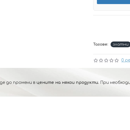
Тагове:
златни
0 р
де до промени в
цените на някои продукти.
При необходи