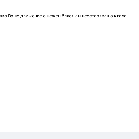
всяко Ваше движение с нежен блясък и неостаряваща класа.
нлайн поръчка ще се свържем с Вас, за да уточним всички