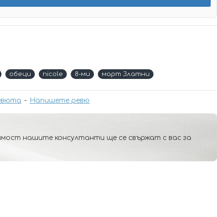
обеци
nicole
8-ми
март Златни
евюта
-
Напишете ревю
мост нашите консултанти ще се свържат с вас за