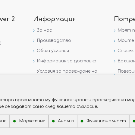
ver 2
Информация
Потр
За нас
Моят 
Производство
Моите 
0
Общи условия
Списък 
Информация за доставка
Връщан
Условия за провеждане на
Повери
игра „GIVEAWAY НА
данни
VICTORIA GOLD AND SILVER“
рантира правилното му функциониране и проследяващи мар
ще се задават само след вашето съгласие.
ние
Маркетинг
Анализ
Функционалност