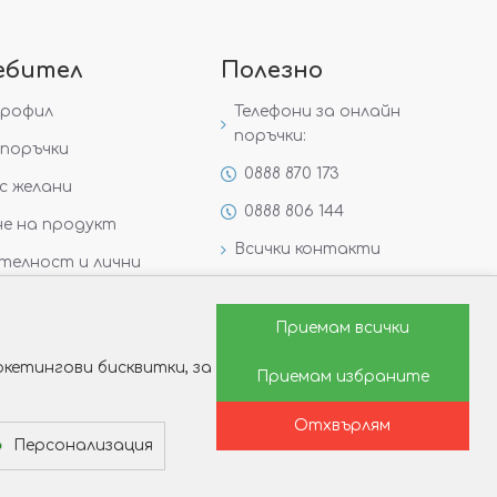
ебител
Полезно
профил
Телефони за онлайн
поръчки:
поръчки
0888 870 173
с желани
0888 806 144
е на продукт
Всички контакти
телност и лични
Специални предложения
Защо да изберете Victoria
Приемам всички
Gold&Silver?
кетингови бисквитки, за
Приемам избраните
Как да изберем годежен
пръстен?
Отхвърлям
Персонализация