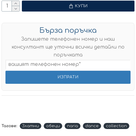
КУПИ
Бърза поръчка
Запишете телефонен номер и наш
консултант ще уточни всички детайли по
поръчката
Тагове:
Златни
обеци
naria
dance
collection