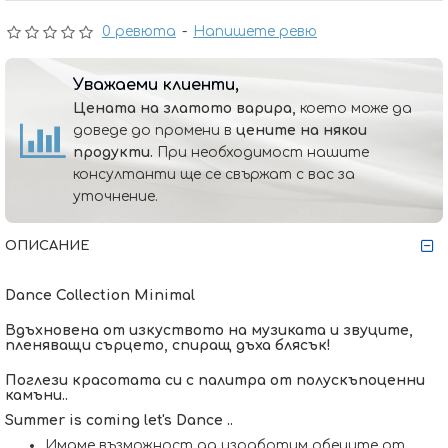
0 ревюта
-
Напишете ревю
Уважаеми клиенти,
Цената на златото варира,
което може да
доведе до промени в
цените на някои
продукти.
При необходимост нашите
консултанти ще се свържат с вас за
уточнение.
ОПИСАНИЕ
Dance Collection Minimal
Вдъхновена от изкуството на музиката и звуците,
пленяващи сърцето, спиращ дъха блясък!
Поглези красотата си с палитра от полускъпоценни
камъни..
Summer is coming let's Dance ..
Имаме възможност да изработим обеците от