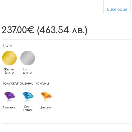
Виктория
237.00€ (463.54 лв.)
Цвят
Жълто
Бяло
Злато
злато
Полускъпоценни Камъни
Син
Аметист
Цитрин
Топаз