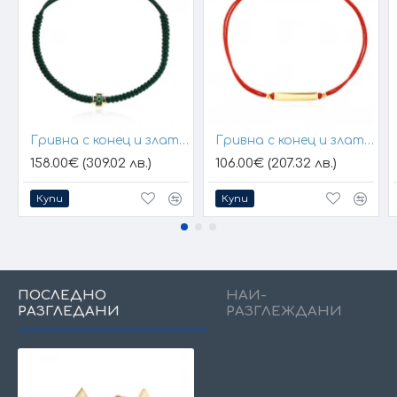
Гривна с конец и златен елемент кръст
Гривна с конец и златна плочка за гравиране
158.00€ (309.02 лв.)
106.00€ (207.32 лв.)
Купи
Купи
ПОСЛЕДНО
НАЙ-
РАЗГЛЕДАНИ
РАЗГЛЕЖДАНИ