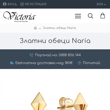
ВХОД
РЕГИСТРАЦИЯ
BGN
Златни обеци Naria
Златни обеци Naria
Поръчай на: 0888 806 144
Безплатна доставка над 180€
Попитай