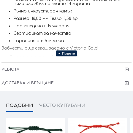
Бяло или Жълто злато 14 карата
Ръчно инкрустиран камък
Размер: 18,00 мм Тегло: 1,58 гр
Произведено в България
Сертификат за качество
Гаранция от 6 месеца
Заблести още сега... заедно с Victoria Gold
Защото всичко хубаво е с теб
Kрайната цена и теглото може да варират тъй като
нашите продукти се изработват ръчно +/- 10% според
РЕВЮТА
размера на изделието. При онлайн поръчка, ще се
свържем с Вас, за да уточним всички характеристики и
изисквания за изработката.
ДОСТАВКА И ВРЪЩАНЕ
ПОДОБНИ
ЧЕСТО КУПУВАНИ