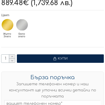
889.48€ (1,739.68 лв.)
Цвят
Жълто
Бяло
Злато
злато
КУПИ
Бърза поръчка
Запишете телефонен номер и наш
консултант ще уточни всички детайли по
поръчката