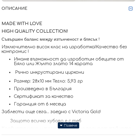
ОПИСАНИЕ
MADE WITH LOVE
HIGH QUALITY COLLECTION!
Съвършен баланс между изтънченост и блясък !
Изключително висок клас на изработка!Качество без
компромис !
Имаме възможност да изработим обеците от
Бяло или Жълто злато 14 карата
Ръчно инкрустирани циркони
Размер: 28x10 мм Тегло: 5,93 гр
Произведено в България
Сертификат за качество
Гаранция от 6 месеца
Заблести още сега... заедно с Victoria Gold
Защото всичко хубаво е с теб
Kрайната цена и теглото може да варират тъй като
нашите продукти се изработват ръчно +/- 10% според