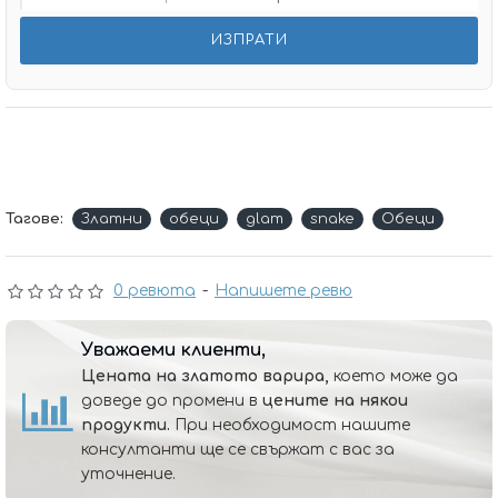
Тагове:
Златни
обеци
glam
snake
Обеци
0 ревюта
-
Напишете ревю
Уважаеми клиенти,
Цената на златото варира,
което може да
доведе до промени в
цените на някои
продукти.
При необходимост нашите
консултанти ще се свържат с вас за
уточнение.