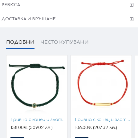
размера на изделието. При онлайн поръчка, ще се
РЕВЮТА
свържем с Вас, за да уточним всички характеристики и
изисквания за изработката.
ДОСТАВКА И ВРЪЩАНЕ
ПОДОБНИ
ЧЕСТО КУПУВАНИ
Гривна с конец и златен елемент кръст
Гривна с конец и златна плочка за гравиране
158.00€ (309.02 лв.)
106.00€ (207.32 лв.)