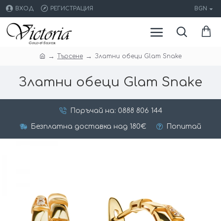
ВХОД
РЕГИСТРАЦИЯ
BGN
Търсене
Златни обеци Glam Snake
Златни обеци Glam Snake
Поръчай на: 0888 806 144
Безплатна доставка над 180€
Попитай