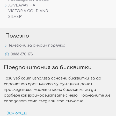
„GIVEAWAY НА
VICTORIA GOLD AND
SILVER“
Полезно
Телефони за онлайн поръчки:
0888 870 173
0888 806 144
Предпочитания за бисквитки
Всички контакти
Този уеб сайт използва основни бисквитки, за да
Специални предложения
гарантира правилното му функциониране и
Защо да изберете Victoria Gold&Silver?
проследяващи маркетингови бисквитки, за да
разбере как взаимодействате с него. Последните ще
Как да изберем годежен пръстен?
се задават само след вашето съгласие.
Виж опции