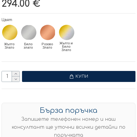
294.00 €
Цвят
Жълто и
Жълто
Бяло
Розово
Бяло
Злато
злато
Злато
Злато
КУПИ
Бърза поръчка
Запишете телефонен номер и наш
консултант ще уточни всички детайли по
поръчката