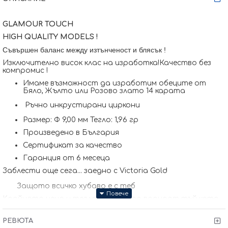
GLAMOUR TOUCH
HIGH QUALITY MODELS !
Съвършен баланс между изтънченост и блясък !
Изключително висок клас на изработка!Качество без
компромис !
Имаме възможност да изработим обеците от
Бяло, Жълто или Розово злато 14 карата
Ръчно инкрустирани циркони
Размер: Ф 9,00 мм Тегло: 1,96 гр
Произведено в България
Сертификат за качество
Гаранция от 6 месеца
Заблести още сега... заедно с Victoria Gold
Защото всичко хубаво е с теб
Kрайната цена и теглото може да варират тъй като
нашите продукти се изработват ръчно +/- 10% според
размера на изделието. При онлайн поръчка, ще се
РЕВЮТА
свържем с Вас, за да уточним всички характеристики и