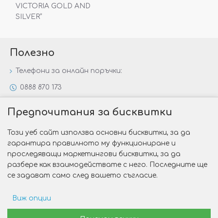
VICTORIA GOLD AND
SILVER“
Полезно
Телефони за онлайн поръчки:
0888 870 173
0888 806 144
Предпочитания за бисквитки
Всички контакти
Този уеб сайт използва основни бисквитки, за да
Специални предложения
гарантира правилното му функциониране и
Защо да изберете Victoria Gold&Silver?
проследяващи маркетингови бисквитки, за да
разбере как взаимодействате с него. Последните ще
Как да изберем годежен пръстен?
се задават само след вашето съгласие.
Виж опции
Copyright © 2026 Victoria Gold&Silver