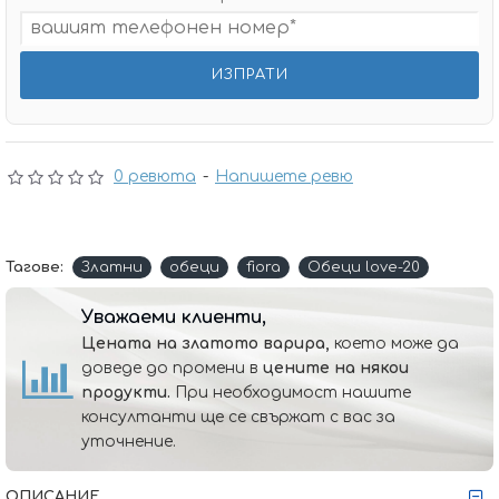
0 ревюта
-
Напишете ревю
Тагове:
Златни
обеци
fiora
Обеци love-20
Уважаеми клиенти,
Цената на златото варира,
което може да
доведе до промени в
цените на някои
продукти.
При необходимост нашите
консултанти ще се свържат с вас за
уточнение.
ОПИСАНИЕ