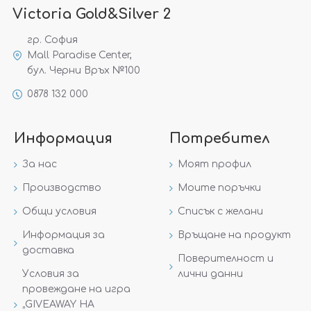
Victoria Gold&Silver 2
гр. София
Mall Paradise Center,
бул. Черни Връх №100
0878 132 000
Информация
Потребител
За нас
Моят профил
Производство
Моите поръчки
Общи условия
Списък с желани
Информация за
Връщане на продукт
доставка
Поверителност и
Условия за
лични данни
провеждане на игра
„GIVEAWAY НА