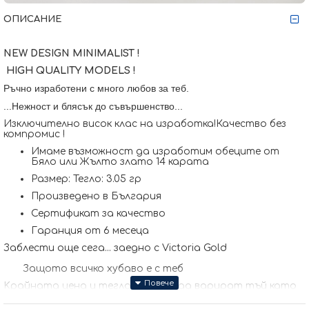
ОПИСАНИЕ
NEW DESIGN MINIMALIST !
HIGH QUALITY MODELS !
Ръчно изработени с много любов за теб.
...Нежност и блясък до съвършенство...
Изключително висок клас на изработка!Качество без
компромис !
Имаме възможност да изработим обеците от
Бяло или Жълто злато 14 карата
Размер: Тегло: 3.05 гр
Произведено в България
Сертификат за качество
Гаранция от 6 месеца
Заблести още сега... заедно с Victoria Gold
Защото всичко хубаво е с теб
Kрайната цена и теглото може да варират тъй като
нашите продукти се изработват ръчно +/- 10% според
размера на изделието. При онлайн поръчка, ще се