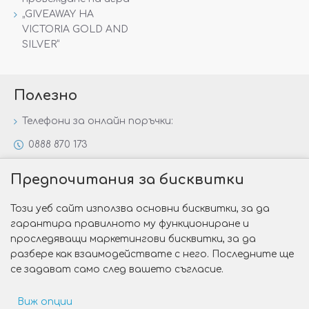
„GIVEAWAY НА
VICTORIA GOLD AND
SILVER“
Полезно
Телефони за онлайн поръчки:
0888 870 173
0888 806 144
Предпочитания за бисквитки
Всички контакти
Този уеб сайт използва основни бисквитки, за да
Специални предложения
гарантира правилното му функциониране и
Защо да изберете Victoria Gold&Silver?
проследяващи маркетингови бисквитки, за да
разбере как взаимодействате с него. Последните ще
Как да изберем годежен пръстен?
се задават само след вашето съгласие.
Виж опции