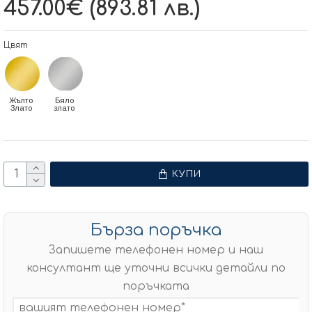
457.00€ (893.81 лв.)
Цвят
Жълто
Бяло
Злато
злато
КУПИ
Бърза поръчка
Запишете телефонен номер и наш
консултант ще уточни всички детайли по
поръчката