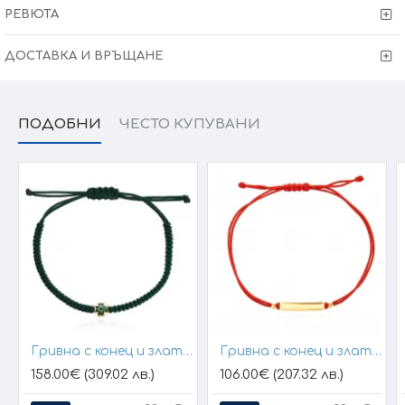
свържем с Вас, за да уточним всички характеристики и
РЕВЮТА
изисквания за изработката.
ДОСТАВКА И ВРЪЩАНЕ
ПОДОБНИ
ЧЕСТО КУПУВАНИ
Гривна с конец и златен елемент кръст
Гривна с конец и златна плочка за гравиране
158.00€ (309.02 лв.)
106.00€ (207.32 лв.)