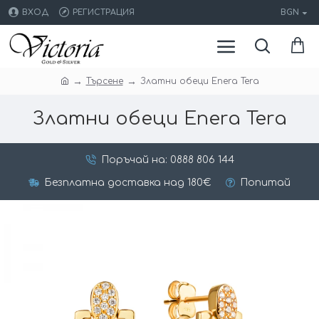
ВХОД
РЕГИСТРАЦИЯ
BGN
Търсене
Златни обеци Enera Tera
Златни обеци Enera Tera
Поръчай на: 0888 806 144
Безплатна доставка над 180€
Попитай