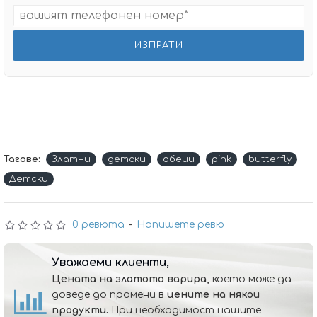
Тагове:
Златни
детски
обеци
pink
butterfly
Детски
0 ревюта
-
Напишете ревю
Уважаеми клиенти,
Цената на златото варира,
което може да
доведе до промени в
цените на някои
продукти.
При необходимост нашите