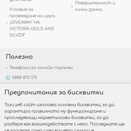
Поверителност и
Условия за
лични данни
провеждане на игра
„GIVEAWAY НА
VICTORIA GOLD AND
SILVER“
Полезно
Телефони за онлайн поръчки:
0888 870 173
0888 806 144
Предпочитания за бисквитки
Всички контакти
Този уеб сайт използва основни бисквитки, за да
Специални предложения
гарантира правилното му функциониране и
Защо да изберете Victoria Gold&Silver?
проследяващи маркетингови бисквитки, за да
разбере как взаимодействате с него. Последните ще
Как да изберем годежен пръстен?
се задават само след вашето съгласие.