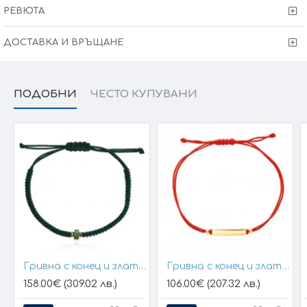
свържем с Вас, за да уточним всички характеристики и
изисквания за изработката.
РЕВЮТА
ДОСТАВКА И ВРЪЩАНЕ
ПОДОБНИ
ЧЕСТО КУПУВАНИ
Гривна с конец и златен елемент кръст
Гривна с конец и златна плочка за гравиране
158.00€ (309.02 лв.)
106.00€ (207.32 лв.)