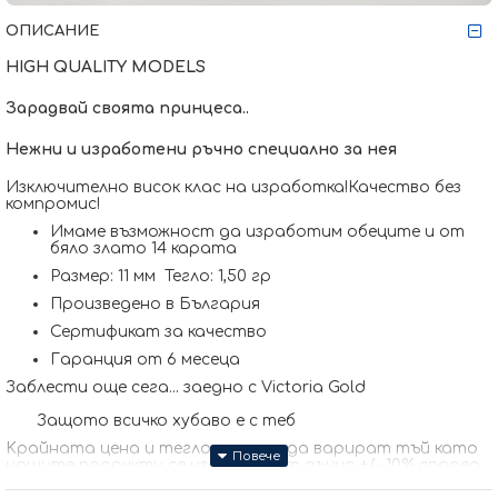
ОПИСАНИЕ
HIGH QUALITY MODELS
Зарадвай своята принцеса..
Нежни и изработени ръчно специално за нея
Изключително висок клас на изработка!Качество без
компромис!
Имаме възможност да изработим обеците и от
бяло злато 14 карата
Размер: 11 мм Тегло: 1,50 гр
Произведено в България
Сертификат за качество
Гаранция от 6 месеца
Заблести още сега... заедно с Victoria Gold
Защото всичко хубаво е с теб
Kрайната цена и теглото може да варират тъй като
нашите продукти се изработват ръчно +/- 10% според
размера на изделието. При онлайн поръчка, ще се