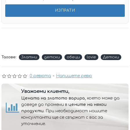
Тагове:
Златни
детски
обеци
lovie
Детски
0 ревюта
-
Напишете ревю
Уважаеми клиенти,
Цената на златото варира,
което може да
доведе до промени в
цените на някои
продукти.
При необходимост нашите
консултанти ще се свържат с вас за
уточнение.