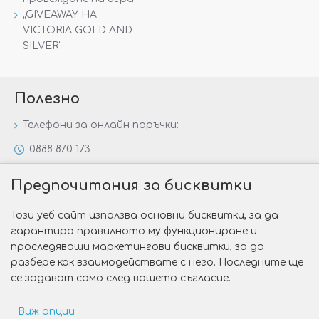
„GIVEAWAY НА
VICTORIA GOLD AND
SILVER“
Полезно
Телефони за онлайн поръчки:
0888 870 173
0888 806 144
Предпочитания за бисквитки
Всички контакти
Този уеб сайт използва основни бисквитки, за да
Специални предложения
гарантира правилното му функциониране и
Защо да изберете Victoria Gold&Silver?
проследяващи маркетингови бисквитки, за да
разбере как взаимодействате с него. Последните ще
Как да изберем годежен пръстен?
се задават само след вашето съгласие.
Виж опции