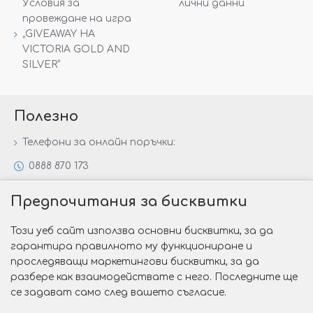
Условия за
лични данни
провеждане на игра
„GIVEAWAY НА
VICTORIA GOLD AND
SILVER“
Полезно
Телефони за онлайн поръчки:
0888 870 173
0888 806 144
Предпочитания за бисквитки
Всички контакти
Този уеб сайт използва основни бисквитки, за да
Специални предложения
гарантира правилното му функциониране и
Защо да изберете Victoria Gold&Silver?
проследяващи маркетингови бисквитки, за да
разбере как взаимодействате с него. Последните ще
Как да изберем годежен пръстен?
се задават само след вашето съгласие.