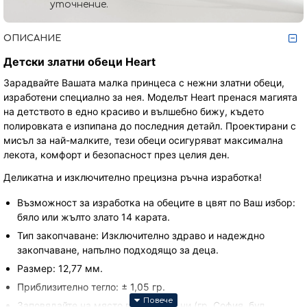
уточнение.
ОПИСАНИЕ
Детски златни обеци Heart
Зарадвайте Вашата малка принцеса с нежни златни обеци,
изработени специално за нея. Моделът Heart пренася магията
на детството в едно красиво и вълшебно бижу, където
полировката е изпипана до последния детайл. Проектирани с
мисъл за най-малките, тези обеци осигуряват максимална
лекота, комфорт и безопасност през целия ден.
Деликатна и изключително прецизна ръчна изработка!
Възможност за изработка на обеците в цвят по Ваш избор:
бяло или жълто злато 14 карата.
Тип закопчаване: Изключително здраво и надеждно
закопчаване, напълно подходящо за деца.
Размер: 12,77 мм.
Приблизително тегло: ± 1,05 гр.
Заповядайте на място в магазина ни (гр. София, бул.