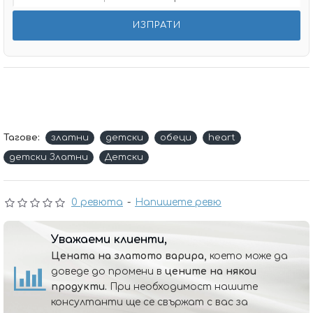
Тагове:
златни
детски
обеци
heart
детски Златни
Детски
0 ревюта
-
Напишете ревю
Уважаеми клиенти,
Цената на златото варира,
което може да
доведе до промени в
цените на някои
продукти.
При необходимост нашите
консултанти ще се свържат с вас за