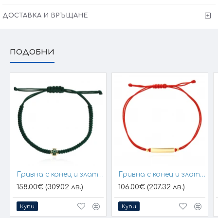
Произведено в България
ДОСТАВКА И ВРЪЩАНЕ
Victoria Gold - Всичко хубаво е с теб!
ПОДОБНИ
*
Тъй като бижутата ни се изработват ръчно, крайната
Забележка:
цена и теглото могат да варират с +/- 10% според размера. При онлайн
поръчка ще се свържем с Вас, за да уточним детайлите.
Гривна с конец и златен елемент кръст
Гривна с конец и златна плочка за гравиране
158.00€ (309.02 лв.)
106.00€ (207.32 лв.)
Купи
Купи