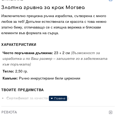
Златна гривна за крак Morsea
Изключително прецизна ръчна изработка, сътворена с много
любов за теб! Допълни естествената си красота с това нежно
златно бижу, отличаващо се с изящна верижка и бляскави
елементи във формата на сърца.
ХАРАКТЕРИСТИКИ
Често поръчвана дължина:
23 + 2 см
(Възможност за
изработка и по Ваш размер – запишете го в забележката
към поръчката)
Тегло:
2,50 гр.
Камъни:
Ръчно инкрустирани бели цирконии
ТВОИТЕ ПРЕДИМСТВА
Сертификат
за качество и произход
Гаранция
от 6 месеца
Тест и преглед
преди заплащане
РЕВЮТА