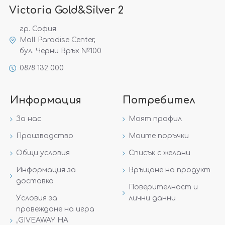
Victoria Gold&Silver 2
гр. София
Mall Paradise Center,
бул. Черни Връх №100
0878 132 000
Информация
Потребител
За нас
Моят профил
Производство
Моите поръчки
Общи условия
Списък с желани
Информация за
Връщане на продукт
доставка
Поверителност и
Условия за
лични данни
провеждане на игра
„GIVEAWAY НА