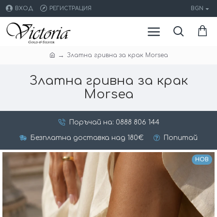
ВХОД
РЕГИСТРАЦИЯ
BGN
Златна гривна за крак Morsea
Златна гривна за крак
Morsea
Поръчай на: 0888 806 144
Безплатна доставка над 180€
Попитай
НОВ