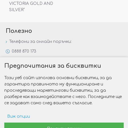
VICTORIA GOLD AND
SILVER“
Полезно
Телефони за онлайн поръчки:
0888 870 173
0888 806 144
Предпочитания за бисквитки
Всички контакти
Този уеб сайт използва основни бисквитки, за да
Специални предложения
гарантира правилното му функциониране и
Защо да изберете Victoria Gold&Silver?
проследяващи маркетингови бисквитки, за да
разбере как взаимодействате с него. Последните ще
Как да изберем годежен пръстен?
се задават само след вашето съгласие.
Виж опции
Copyright © 2026 Victoria Gold&Silver