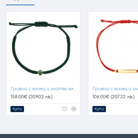
Гривна с конец и златен елемент кръст
158.00€ (309.02 лв.)
106.00€ (207.32 лв.)
Купи
Купи