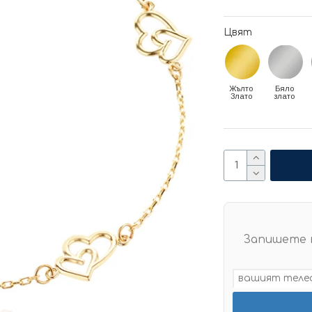
Цвят
Жълто
Бяло
Злато
злато
Запишете 