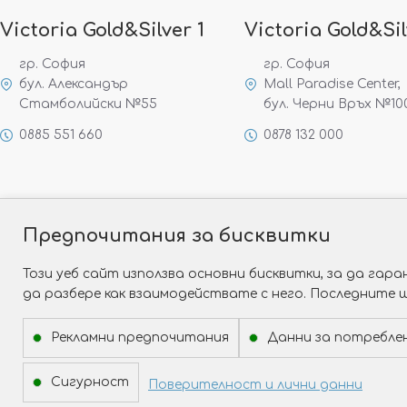
Victoria Gold&Silver 1
Victoria Gold&Sil
гр. София
гр. София
бул. Александър
Mall Paradise Center,
Стамболийски №55
бул. Черни Връх №10
0885 551 660
0878 132 000
Предпочитания за бисквитки
Този уеб сайт използва основни бисквитки, за да га
да разбере как взаимодействате с него. Последните 
Рекламни предпочитания
Данни за потребле
Сигурност
Поверителност и лични данни
Copyright © 2026 Victoria Gold&Silver