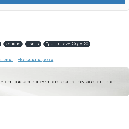
гривна
santa
Гривни love-20 до-20
евюта
-
Напишете ревю
мост нашите консултанти ще се свържат с вас за