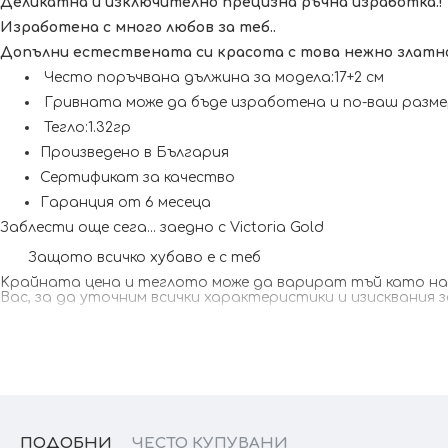
Деликатна и изключително прецизна ръчна изработка.!
Изработена с много любов за теб..
Допълни естествената си красота с това нежно златно 
Често поръчвана дължина за модела:17+2 см
Гривната може да бъде изработена и по-ваш размер
Тегло:1.32гр
Произведено в България
Сертификат за качество
Гаранция от 6 месеца
Заблести още сега... заедно с Victoria Gold
Защото всичко хубаво е с теб
Kрайната цена и теглото може да варират тъй като наши
Вас, за да уточним всички характеристики и изисквания 
ПОДОБНИ
ЧЕСТО КУПУВАНИ