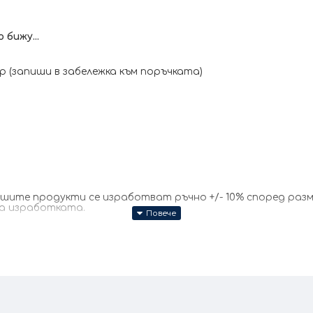
бижу...
 (запиши в забележка към поръчката)
те продукти се изработват ръчно +/- 10% според размер
за изработката.