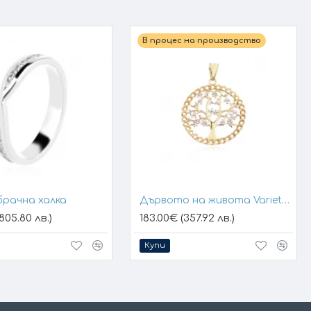
В процес на производство
брачна халка
Дървото на живота Variety 1
805.80 лв.)
183.00€ (357.92 лв.)
Купи