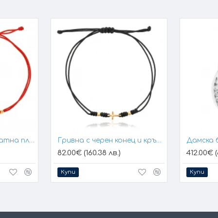
Гривна с конец и златна плочка за гравиране
Гривна с черен конец и кръстче
Дамска 
82.00€ (160.38 лв.)
412.00€ (
Купи
Купи