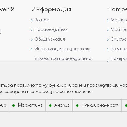
ver 2
Информация
Потр
За нас
Моят 
Производство
Моите 
0
Общи условия
Списък 
Информация за доставка
Връщан
Условия за провеждане на
Повери
игра „GIVEAWAY НА
данни
VICTORIA GOLD AND SILVER“
рантира правилното му функциониране и проследяващи мар
ще се задават само след вашето съгласие.
ние
Маркетинг
Анализ
Функционалност
Изработка на сайт от Web R Solution®