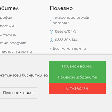
ебител
Полезно
профил
Телефони за онлайн
поръчки:
поръчки
0888 870 173
с желани
0888 806 144
е на продукт
Всички контакти
телност и лични
Специални предложения
Защо да изберете Victoria
Приемам всички
Gold&Silver?
кетингови бисквитки, за
Приемам избраните
Как да изберем годежен
пръстен?
Отхвърлям
Персонализация