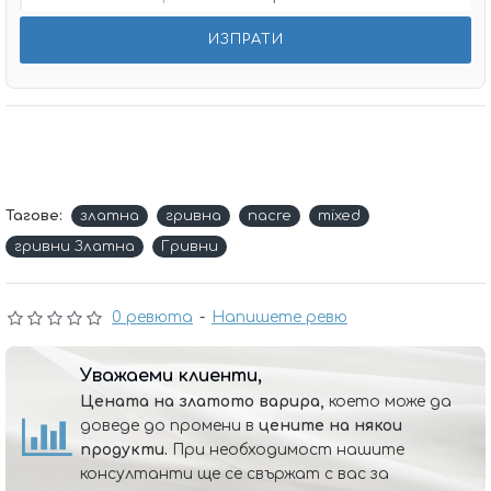
Тагове:
златна
гривна
nacre
mixed
гривни Златна
Гривни
0 ревюта
-
Напишете ревю
Уважаеми клиенти,
Цената на златото варира,
което може да
доведе до промени в
цените на някои
продукти.
При необходимост нашите
консултанти ще се свържат с вас за