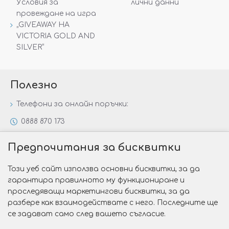
Условия за
лични данни
провеждане на игра
„GIVEAWAY НА
VICTORIA GOLD AND
SILVER“
Полезно
Телефони за онлайн поръчки:
0888 870 173
0888 806 144
Предпочитания за бисквитки
Всички контакти
Този уеб сайт използва основни бисквитки, за да
Специални предложения
гарантира правилното му функциониране и
Защо да изберете Victoria Gold&Silver?
проследяващи маркетингови бисквитки, за да
разбере как взаимодействате с него. Последните ще
Как да изберем годежен пръстен?
се задават само след вашето съгласие.