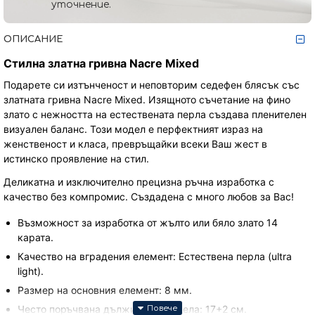
уточнение.
ОПИСАНИЕ
Стилна златна гривна Nacre Mixed
Подарете си изтънченост и неповторим седефен блясък със
златната гривна Nacre Mixed. Изящното съчетание на фино
злато с нежността на естествената перла създава пленителен
визуален баланс. Този модел е перфектният израз на
женственост и класа, превръщайки всеки Ваш жест в
истинско проявление на стил.
Деликатна и изключително прецизна ръчна изработка с
качество без компромис. Създадена с много любов за Вас!
Възможност за изработка от жълто или бяло злато 14
карата.
Качество на вградения елемент: Естествена перла (ultra
light).
Размер на основния елемент: 8 мм.
Често поръчвана дължина за модела: 17+2 см.