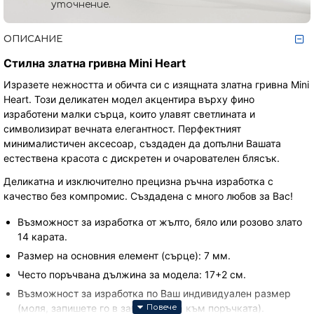
уточнение.
ОПИСАНИЕ
Стилна златна гривна Mini Heart
Изразете нежността и обичта си с изящната златна гривна Mini
Heart. Този деликатен модел акцентира върху фино
изработени малки сърца, които улавят светлината и
символизират вечната елегантност. Перфектният
минималистичен аксесоар, създаден да допълни Вашата
естествена красота с дискретен и очарователен блясък.
Деликатна и изключително прецизна ръчна изработка с
качество без компромис. Създадена с много любов за Вас!
Възможност за изработка от жълто, бяло или розово злато
14 карата.
Размер на основния елемент (сърце): 7 мм.
Често поръчвана дължина за модела: 17+2 см.
Възможност за изработка по Ваш индивидуален размер
(моля, запишете го в забележката към поръчката).