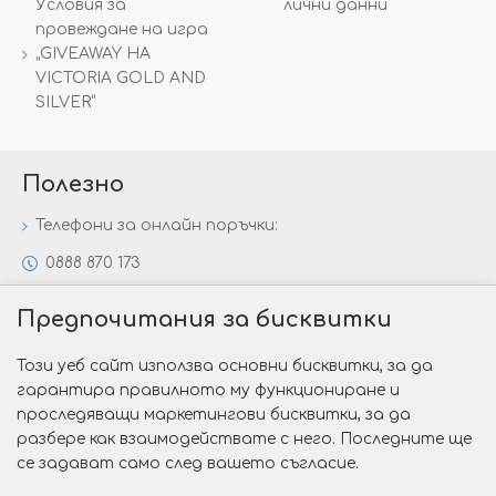
Условия за
лични данни
провеждане на игра
„GIVEAWAY НА
VICTORIA GOLD AND
SILVER“
Полезно
Телефони за онлайн поръчки:
0888 870 173
0888 806 144
Предпочитания за бисквитки
Всички контакти
Този уеб сайт използва основни бисквитки, за да
Специални предложения
гарантира правилното му функциониране и
Защо да изберете Victoria Gold&Silver?
проследяващи маркетингови бисквитки, за да
разбере как взаимодействате с него. Последните ще
Как да изберем годежен пръстен?
се задават само след вашето съгласие.