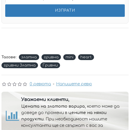
Тагове:
златна
гривна
mini
heart
гривни Златна
Гривни
0 ревюта
-
Напишете ревю
Уважаеми клиенти,
Цената на златото варира,
което може да
доведе до промени в
цените на някои
продукти.
При необходимост нашите
консултанти ще се свържат с вас за