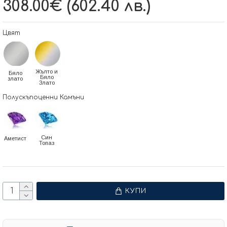
308.00€ (602.40 лв.)
Цвят
Жълто и
Бяло
Бяло
злато
Злато
Полускъпоценни Камъни
Син
Аметист
Топаз
КУПИ