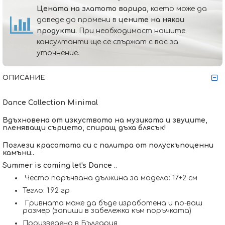
Цената на златото варира,
което може да
доведе до промени в
цените на някои
продукти.
При необходимост нашите
консултанти ще се свържат с вас за
уточнение.
ОПИСАНИЕ
Dance Collection Minimal
Вдъхновена от изкуството на музиката и звуците,
пленяващи сърцето, спиращ дъха блясък!
Поглези красотата си с палитра от полускъпоценни
камъни..
Summer is coming let's Dance ..
Често поръчвана дължина за модела: 17+2 см
Тегло: 1.92 гр
Гривната може да бъде изработена и по-ваш
размер (запиши в забележка към поръчката)
Произведено в България