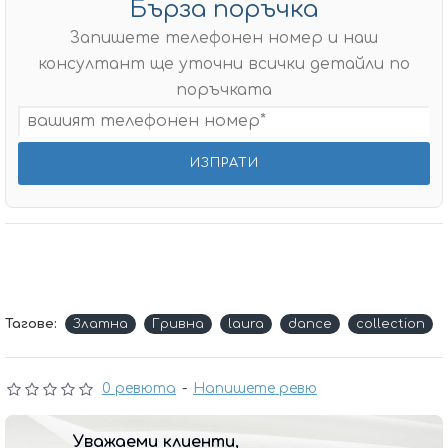
Бърза поръчка
Запишете телефонен номер и наш
консултант ще уточни всички детайли по
поръчката
Тагове:
Златна
Гривна
laura
dance
collection
0 ревюта
-
Напишете ревю
Уважаеми клиенти,