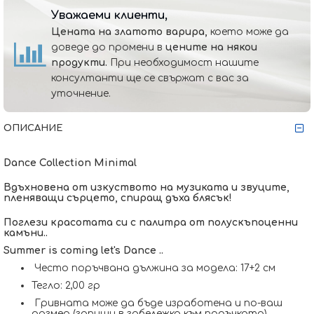
Уважаеми клиенти,
Цената на златото варира,
което може да
доведе до промени в
цените на някои
продукти.
При необходимост нашите
консултанти ще се свържат с вас за
уточнение.
ОПИСАНИЕ
Dance Collection Minimal
Вдъхновена от изкуството на музиката и звуците,
пленяващи сърцето, спиращ дъха блясък!
Поглези красотата си с палитра от полускъпоценни
камъни..
Summer is coming let's Dance ..
Често поръчвана дължина за модела: 17+2 см
Тегло: 2,00 гр
Гривната може да бъде изработена и по-ваш
размер (запиши в забележка към поръчката)