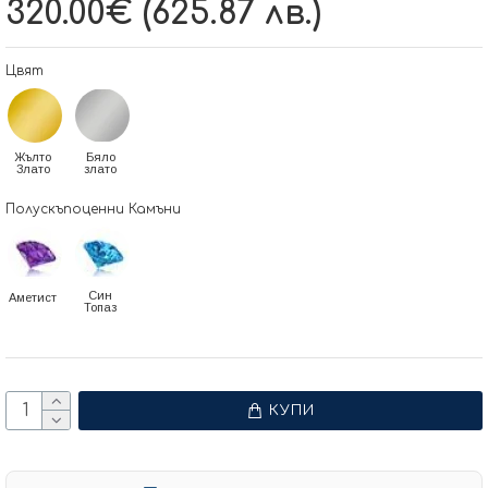
320.00€ (625.87 лв.)
Цвят
Жълто
Бяло
Злато
злато
Полускъпоценни Камъни
Син
Аметист
Топаз
КУПИ