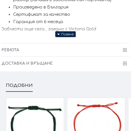
Произведено в България
Сертификат за качество
Гаранция от 6 месеца
Заблести още сега... заедно с Victoria Gold
Защото всичко хубаво е с теб
Kрайната цена и теглото може да варират тъй като
нашите продукти се изработват ръчно +/- 10% според
РЕВЮТА
размера на изделието. При онлайн поръчка, ще се
свържем с Вас, за да уточним всички характеристики и
изисквания за изработката.
ДОСТАВКА И ВРЪЩАНЕ
ПОДОБНИ