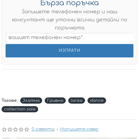
Бърза поръчка
Запишете телефонен номер и наш
консултант ще уточни всички детайли по
поръчката
Тагове:
Златна
Гривна
larisa
dance
collection sale
0 ревюта
-
Напишете ревю