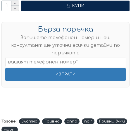
КУПИ
Бърза поръчка
Запишете телефонен номер и наш
консултант ще уточни всички детайли по
поръчката
Тагове:
Златна
Гривна
anna
noir
Гривни 8-ми
март