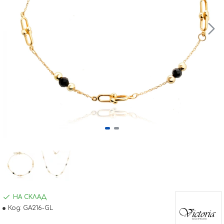
НА СКЛАД
Код:
GA216-GL