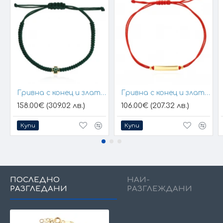
Гривна с конец и златен елемент кръст
Гривна с конец и златна плочка за гравиране
158.00€ (309.02 лв.)
106.00€ (207.32 лв.)
Купи
Купи
ПОСЛЕДНО
НАЙ-
РАЗГЛЕДАНИ
РАЗГЛЕЖДАНИ