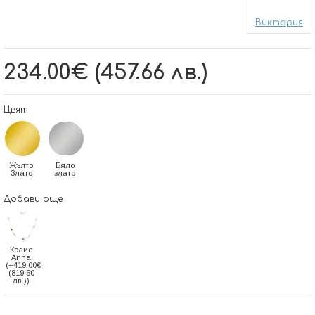
Виктория
234.00€ (457.66 лв.)
Цвят
Жълто
Бяло
Злато
злато
Добави още
Колие
Anna
(+419.00€
(819.50
лв.))