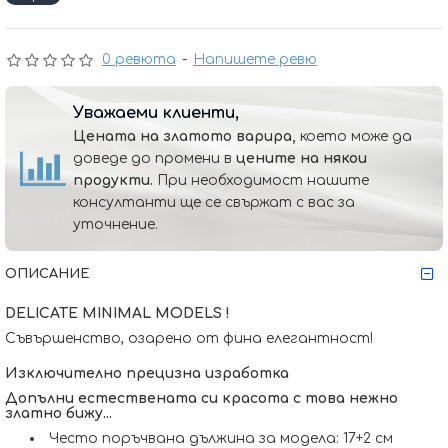
0 ревюта
-
Напишете ревю
Уважаеми клиенти,
Цената на златото варира,
което може да
доведе до промени в
цените на някои
продукти.
При необходимост нашите
консултанти ще се свържат с вас за
уточнение.
ОПИСАНИЕ
DELICATE MINIMAL MODELS !
Съвършенство, озарено от фина елегантност!
Изключително прецизна изработка
Допълни естествената си красота с това нежно
златно бижу...
Често поръчвана дължина за модела: 17+2 см