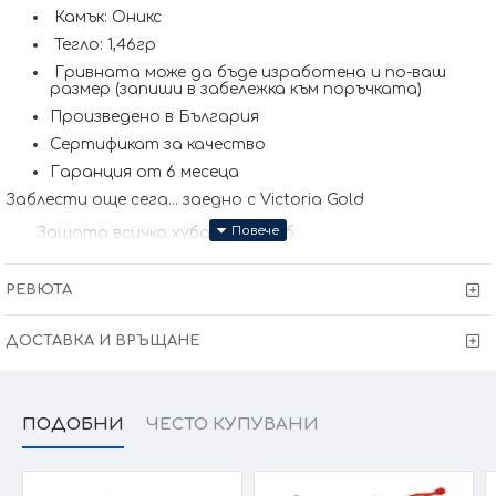
Камък: Оникс
Тегло: 1,46гр
Гривната може да бъде изработена и по-ваш
размер (запиши в забележка към поръчката)
Произведено в България
Сертификат за качество
Гаранция от 6 месеца
Заблести още сега... заедно с Victoria Gold
Защото всичко хубаво е с теб
Kрайната цена и теглото може да варират тъй като
нашите продукти се изработват ръчно +/- 10% според
РЕВЮТА
размера на изделието. При онлайн поръчка, ще се
свържем с Вас, за да уточним всички характеристики и
изисквания за изработката.
ДОСТАВКА И ВРЪЩАНЕ
ПОДОБНИ
ЧЕСТО КУПУВАНИ