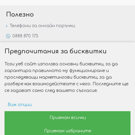
Полезно
Телефони за онлайн поръчки:
0888 870 173
0888 806 144
Предпочитания за бисквитки
Всички контакти
Този уеб сайт използва основни бисквитки, за да
Специални предложения
гарантира правилното му функциониране и
Защо да изберете Victoria Gold&Silver?
проследяващи маркетингови бисквитки, за да
разбере как взаимодействате с него. Последните ще
Как да изберем годежен пръстен?
се задават само след вашето съгласие.
Виж опции
Copyright © 2026 Victoria Gold&Silver
Рекламни предпочитания
Приемам всички
Изработка на сайт от Web R Solution®
Приемам избраните
Данни за потребление