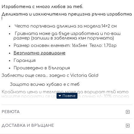
Изработена с много любов за теб.
Деликатна и изключителна прецизна ръчна изработка
!
Често поръчвана дължина за модела:14+2 см
Гривната може да бъде изработена и по-ваш
размер (запиши в забележка към поръчката)
Размер основен елемент: 16х5мм Тегло: 1.70гр
Безплатно гравиране
Гаранция
Произведено в България
Заблести още сега... заедно с Victoria Gold
Защото всичко хубаво е с теб
Kрайната цена и теглото може да варират тъй като
нашите продукти се изработват ръчно +/- 10% според
размера на изделието. При онлайн поръчка, ще се
свържем с Вас, за да уточним всички характеристики и
изисквания за изработката.
РЕВЮТА
ДОСТАВКА И ВРЪЩАНЕ