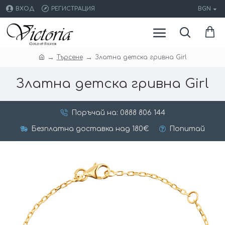
ВХОД
РЕГИСТРАЦИЯ
BGN
Търсене
Златна детска гривна Girl
Златна детска гривна Girl
Поръчай на: 0888 806 144
Безплатна доставка над 180€
Попитай