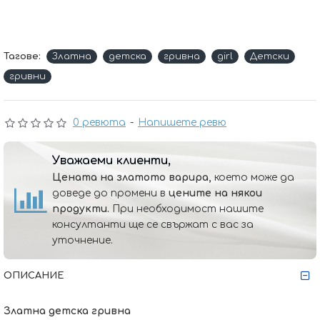
Тагове:
Златна
детска
гривна
girl
Детски
гривни
0 ревюта
-
Напишете ревю
Уважаеми клиенти,
Цената на златото варира,
което може да
доведе до промени в
цените на някои
продукти.
При необходимост нашите
консултанти ще се свържат с вас за
уточнение.
ОПИСАНИЕ
Златна детска гривна