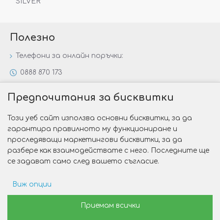
SILVER“
Полезно
Телефони за онлайн поръчки:
0888 870 173
0888 806 144
Предпочитания за бисквитки
Всички контакти
Този уеб сайт използва основни бисквитки, за да
Специални предложения
гарантира правилното му функциониране и
Защо да изберете Victoria Gold&Silver?
проследяващи маркетингови бисквитки, за да
разбере как взаимодействате с него. Последните ще
Как да изберем годежен пръстен?
се задават само след вашето съгласие.
Виж опции
Copyright © 2026 Victoria Gold&Silver
Рекламни предпочитания
Приемам всички
Изработка на сайт от Web R Solution®