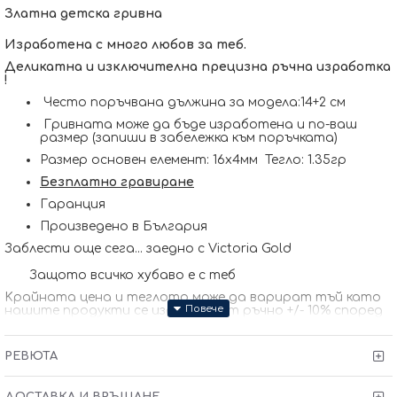
Златна детска гривна
Изработена с много любов за теб.
Деликатна и изключителна прецизна ръчна изработка
!
Често поръчвана дължина за модела:14+2 см
Гривната може да бъде изработена и по-ваш
размер (запиши в забележка към поръчката)
Размер основен елемент: 16х4мм Тегло: 1.35гр
Безплатно гравиране
Гаранция
Произведено в България
Заблести още сега... заедно с Victoria Gold
Защото всичко хубаво е с теб
Kрайната цена и теглото може да варират тъй като
нашите продукти се изработват ръчно +/- 10% според
размера на изделието. При онлайн поръчка, ще се
свържем с Вас, за да уточним всички характеристики и
изисквания за изработката.
РЕВЮТА
ДОСТАВКА И ВРЪЩАНЕ