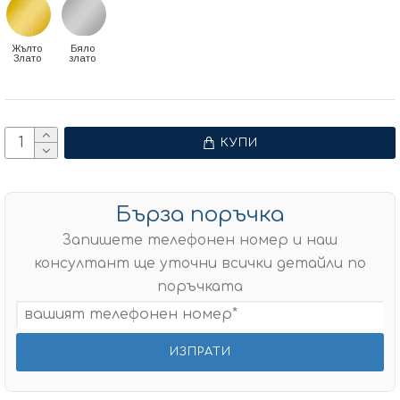
Жълто
Бяло
Злато
злато
КУПИ
Бърза поръчка
Запишете телефонен номер и наш
консултант ще уточни всички детайли по
поръчката