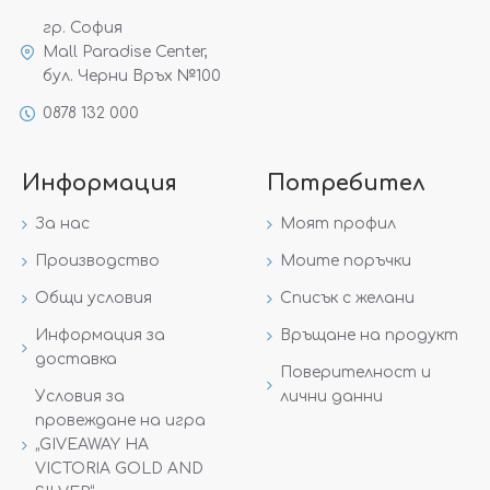
гр. София
Mall Paradise Center,
бул. Черни Връх №100
0878 132 000
Информация
Потребител
За нас
Моят профил
Производство
Моите поръчки
Общи условия
Списък с желани
Информация за
Връщане на продукт
доставка
Поверителност и
Условия за
лични данни
провеждане на игра
„GIVEAWAY НА
VICTORIA GOLD AND