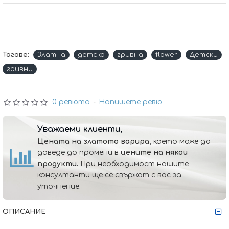
Тагове:
Златна
детска
гривна
flower
Детски
гривни
0 ревюта
-
Напишете ревю
Уважаеми клиенти,
Цената на златото варира,
което може да
доведе до промени в
цените на някои
продукти.
При необходимост нашите
консултанти ще се свържат с вас за
уточнение.
ОПИСАНИЕ