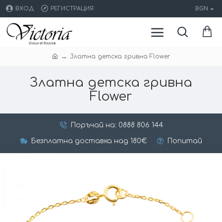
ВХОД
РЕГИСТРАЦИЯ
BGN
Златна детска гривна Flower
Златна детска гривна
Flower
Поръчай на: 0888 806 144
Безплатна доставка над 180€
Попитай