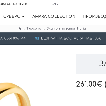
ORIA GOLD&SILVER
BGN
СРЕБРО
AMARA COLLECTION
ПРОИЗВО
Търсене
Златен пръстен Heria
 0888 806 144
БЕЗПЛАТНА ДОСТАВКА НАД 180€
З
261.00€ (