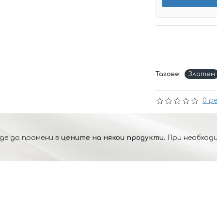
Тагове:
Златен
0 р
де до промени в
цените на някои продукти.
При необходи