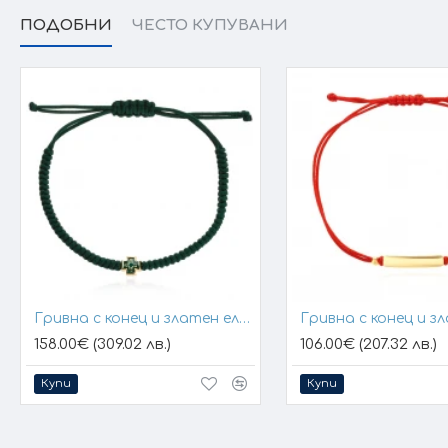
на частта, обхванала пръста. Колкото милиметра е дълъг конеца,
ПОДОБНИ
ЧЕСТО КУПУВАНИ
Гривна с конец и златен елемент кръст
158.00€ (309.02 лв.)
106.00€ (207.32 лв.)
Купи
Купи