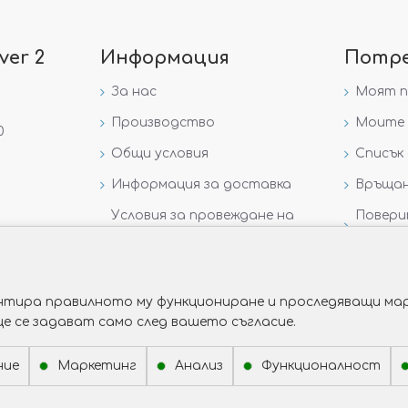
ver 2
Информация
Потр
За нас
Моят 
Производство
Моите 
0
Общи условия
Списък 
Информация за доставка
Връщан
Условия за провеждане на
Повери
игра „GIVEAWAY НА
данни
VICTORIA GOLD AND SILVER“
рантира правилното му функциониране и проследяващи мар
ще се задават само след вашето съгласие.
ние
Маркетинг
Анализ
Функционалност