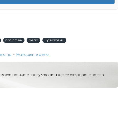
пръстен
heria
Пръстени
евюта
-
Напишете ревю
мост нашите консултанти ще се свържат с вас за