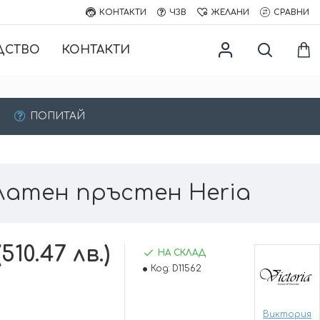
КОНТАКТИ
ЧЗВ
ЖЕЛАНИ
СРАВНИ
ДСТВО
КОНТАКТИ
ПОПИТАЙ
латен пръстен Heria
510.47 лв.)
НА СКЛАД
Код:
D11562
Виктория