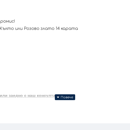
промис!
ълто или Розово злато 14 карата
 или заедно с наш консултант
те продукти се изработват ръчно +/- 10% според размер
за изработката.
 къщи, като използвате налични материали. Длъжни сме да ви пр
а доведат до грешно определяне на размера на пръстена ( един ми
си в основата му ( там където ще се носи бъдещият пръстен ) с ко