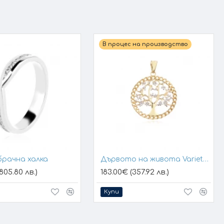
ец = 56 мярка пръстен.110
В процес на производство
брачна халка
Дървото на живота Variety 1
805.80 лв.)
183.00€ (357.92 лв.)
Купи