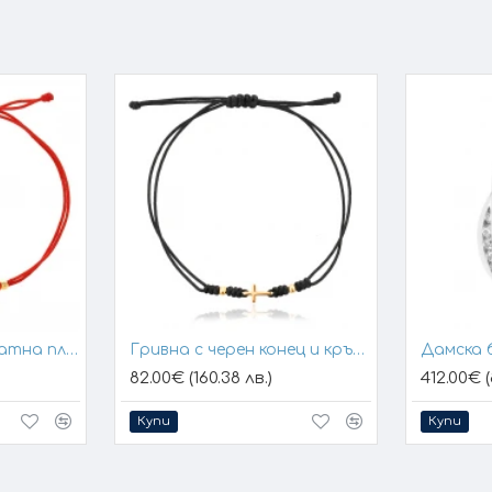
 такава ще е мярката на пръстена, например 56 мм дължина на кон
Гривна с конец и златна плочка за гравиране
Гривна с черен конец и кръстче
Дамска 
82.00€ (160.38 лв.)
412.00€ (
Купи
Купи