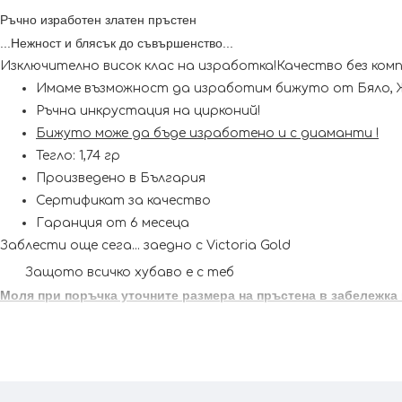
Ръчно изработен златен пръстен
...Нежност и блясък до съвършенство...
Изключително висок клас на изработка!Качество без ком
Имаме възможност да изработим бижуто от Бяло, Ж
Ръчна инкрустация на цирконий!
Бижуто може да бъде изработено и с диаманти !
Тегло: 1,74 гр
Произведено в България
Сертификат за качество
Гаранция от 6 месеца
Заблести още сега... заедно с Victoria Gold
Защото всичко хубаво е с теб
Моля при поръчка уточните размера на пръстена в забележка
Kрайната цена и теглото може да варират тъй като наши
Вас, за да уточним всички характеристики и изисквания 
Можете да определите мярката на пръстен, подходяща за вас и в
метод е неточно и дава отклонения в резултатите, които могат д
). И все пак, ако се налага подобно измерване, обиколете пръста 