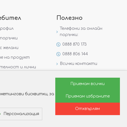
ебител
Полезно
профил
Телефони за онлайн
поръчки:
поръчки
0888 870 173
с желани
0888 806 144
е на продукт
Всички контакти
телност и лични
Специални предложения
Защо да изберете Victoria
Приемам всички
Gold&Silver?
кетингови бисквитки, за
Приемам избраните
Как да изберем годежен
пръстен?
Отхвърлям
Персонализация