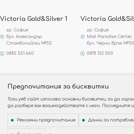
Victoria Gold&Silver 1
Victoria Gold&Sil
гр. София
гр. София
бул. Александър
Mall Paradise Center,
Стамболийски №55
бул. Черни Връх №10
0885 551 660
0878 132 000
Предпочитания за бисквитки
Този уеб сайт използва основни бисквитки, за да га
да разбере как взаимодействате с него. Последните 
Рекламни предпочитания
Данни за потребле