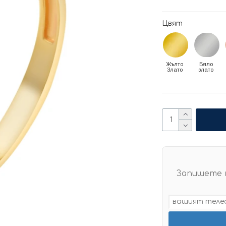
Цвят
Жълто
Бяло
Злато
злато
Запишете 