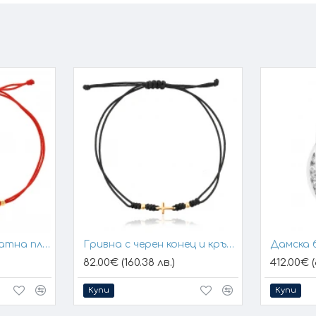
Гривна с конец и златна плочка за гравиране
Гривна с черен конец и кръстче
Дамска 
82.00€ (160.38 лв.)
412.00€ (
Купи
Купи