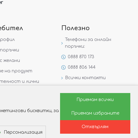
er
ебител
Полезно
профил
Телефони за онлайн
поръчки:
поръчки
0888 870 173
с желани
0888 806 144
е на продукт
Всички контакти
телност и лични
Специални предложения
Защо да изберете Victoria
Приемам всички
Gold&Silver?
кетингови бисквитки, за
Приемам избраните
Как да изберем годежен
пръстен?
Отхвърлям
Персонализация