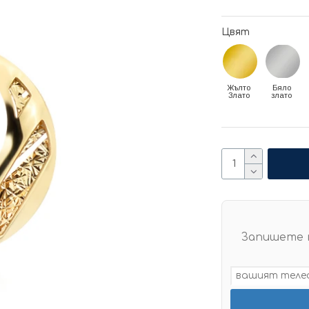
Цвят
Жълто
Бяло
Злато
злато
Запишете 