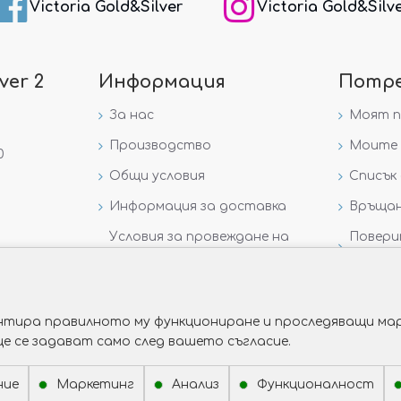
Victoria Gold&Silver
Victoria Gold&Silv
ver 2
Информация
Потр
За нас
Моят 
Производство
Моите 
0
Общи условия
Списък 
Информация за доставка
Връщан
Условия за провеждане на
Повери
игра „GIVEAWAY НА
данни
VICTORIA GOLD AND SILVER“
рантира правилното му функциониране и проследяващи мар
ще се задават само след вашето съгласие.
ние
Маркетинг
Анализ
Функционалност