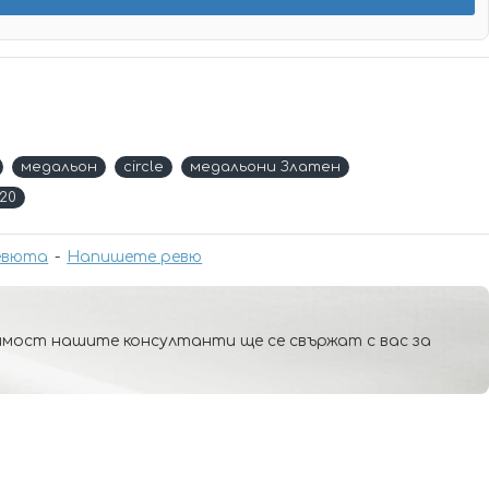
медальон
circle
медальони Златен
20
евюта
-
Напишете ревю
мост нашите консултанти ще се свържат с вас за