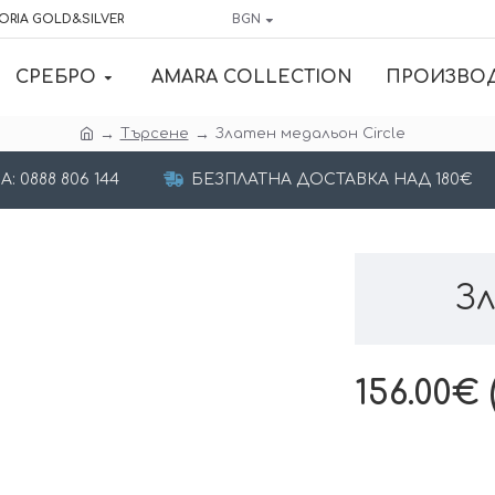
ORIA GOLD&SILVER
BGN
СРЕБРО
AMARA COLLECTION
ПРОИЗВО
Търсене
Златен медальон Circle
 0888 806 144
БЕЗПЛАТНА ДОСТАВКА НАД 180€
Зл
156.00€ (