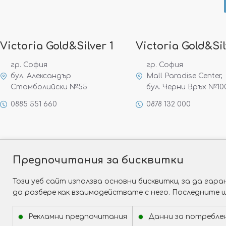
Victoria Gold&Silver 1
Victoria Gold&Sil
гр. София
гр. София
бул. Александър
Mall Paradise Center,
Стамболийски №55
бул. Черни Връх №10
0885 551 660
0878 132 000
Предпочитания за бисквитки
Този уеб сайт използва основни бисквитки, за да га
да разбере как взаимодействате с него. Последните 
Рекламни предпочитания
Данни за потребле