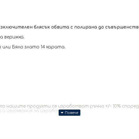
ключителен блясък обвита с полирана до съвършенство
а верижка.
или Бяло злато 14 карата.
 нашите продукти се изработват ръчно +/- 10% според р
и и изисквания за изработката.