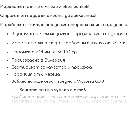
Изработен ръчно с много любов за теб!
Страхотен подарък с който да заблестиш!
Изработен с вътрешна диамантировка която придава из
В допълнение към медальона предлагаме и подходящ
Имаме възможност да изработим бижуто от Жълто 
Параметри: 14 мм Тегло:1,04 гр.
Произведено в България
Сертификат за качество и произход
Гаранция от 6 месеца
Заблести още сега... заедно с Victoria Gold
Защото всичко хубаво е с теб
Kрайната цена и теглото може да варират тъй като
свържем с Вас, за да уточним всички характеристик