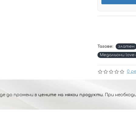
Тагове:
златен
Медальони love-
0 р
де до промени в
цените на някои продукти.
При необходи