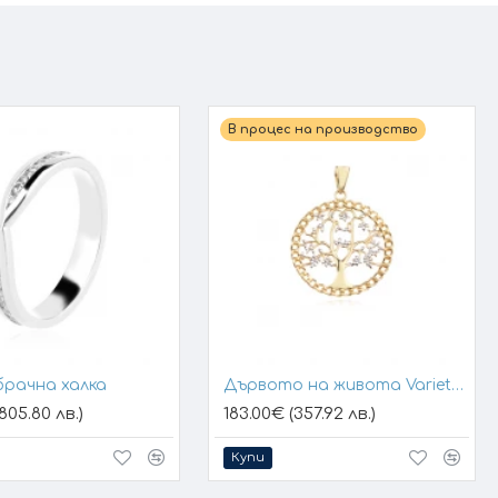
В процес на производство
брачна халка
Дървото на живота Variety 1
805.80 лв.)
183.00€ (357.92 лв.)
Купи