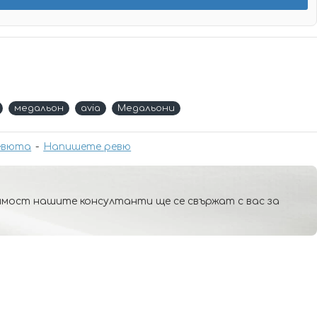
медальон
avia
Медальони
евюта
-
Напишете ревю
мост нашите консултанти ще се свържат с вас за