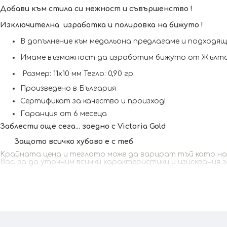
Добави към стила си нежност и съвършенство !
Изключителна изработка и полировка на бижуто !
В допълнение към медальона предлагаме и подходящ
Имаме възможност да изработим бижуто от Жълто 
Размер: 11x10 мм Тегло: 0,90 гр.
Произведено в България
Сертификат за качество и произход!
Гаранция от 6 месеца
Заблести още сега... заедно с Victoria Gold
Защото всичко хубаво е с теб
Kрайната цена и теглото може да варират тъй като наши
Вас, за да уточним всички характеристики и изисквания 