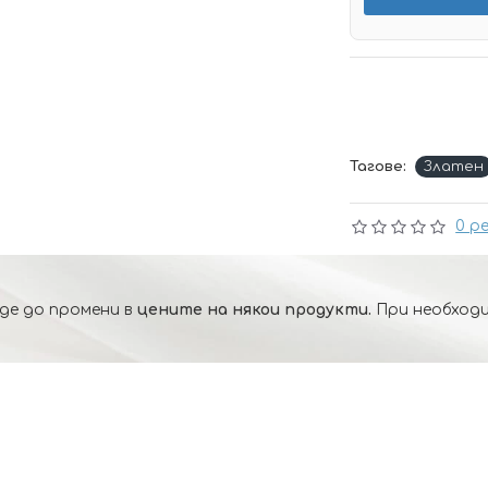
Тагове:
Златен
0 р
де до промени в
цените на някои продукти.
При необходи