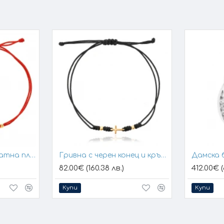
Гривна с конец и златна плочка за гравиране
Гривна с черен конец и кръстче
Дамска 
82.00€ (160.38 лв.)
412.00€ (
Купи
Купи