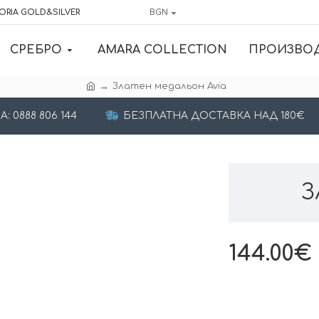
ORIA GOLD&SILVER
BGN
СРЕБРО
AMARA COLLECTION
ПРОИЗВО
Златен медальон Avia
 0888 806 144
БЕЗПЛАТНА ДОСТАВКА НАД 180€
З
144.00€ 