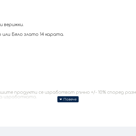
и верижки.
или Бяло злато 14 карата.
те продукти се изработват ръчно +/- 10% според размер
за изработката.