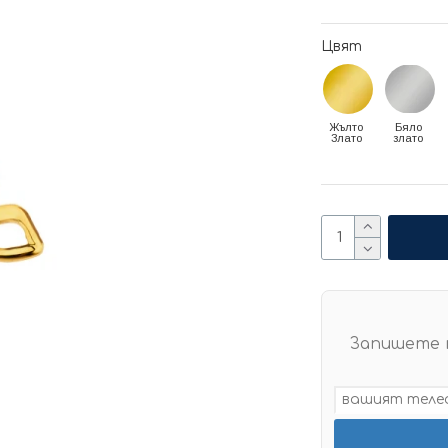
Цвят
Жълто
Бяло
Злато
злато
Запишете 