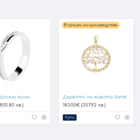
В процес на производство
брачна халка
Дървото на живота Variety 1
805.80 лв.)
183.00€ (357.92 лв.)
Купи