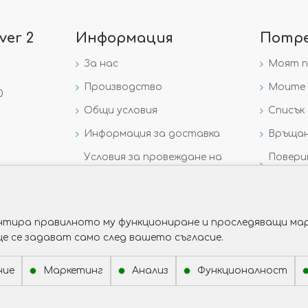
ver 2
Информация
Потр
За нас
Моят 
Производство
Моите 
0
Общи условия
Списък 
Информация за доставка
Връщан
Условия за провеждане на
Повери
игра „GIVEAWAY НА
данни
VICTORIA GOLD AND SILVER“
рантира правилното му функциониране и проследяващи мар
ще се задават само след вашето съгласие.
ние
Маркетинг
Анализ
Функционалност