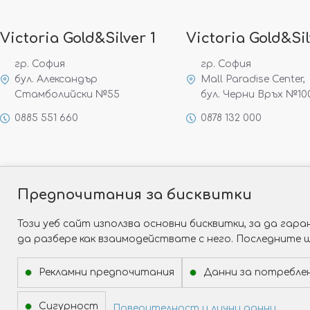
Victoria Gold&Silver 1
Victoria Gold&Sil
гр. София
гр. София
бул. Александър
Mall Paradise Center,
Стамболийски №55
бул. Черни Връх №10
0885 551 660
0878 132 000
Предпочитания за бисквитки
Този уеб сайт използва основни бисквитки, за да га
да разбере как взаимодействате с него. Последните 
Рекламни предпочитания
Данни за потребле
Сигурност
Поверителност и лични данни