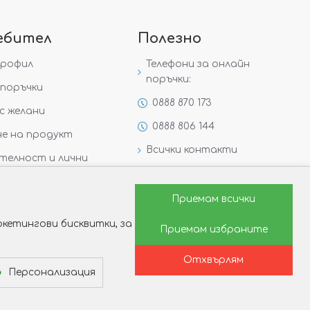
ебител
Полезно
профил
Телефони за онлайн
поръчки:
поръчки
0888 870 173
с желани
0888 806 144
е на продукт
Всички контакти
телност и лични
Специални предложения
Защо да изберете Victoria
Приемам всички
Gold&Silver?
кетингови бисквитки, за
Приемам избраните
Как да изберем годежен
пръстен?
Отхвърлям
Персонализация