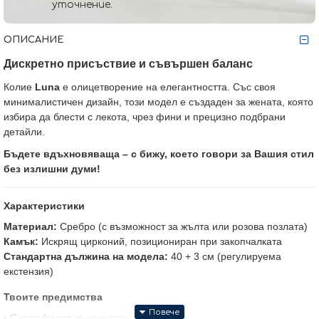
уточнение.
ОПИСАНИЕ
Дискретно присъствие и съвършен баланс
Колие
Luna
е олицетворение на елегантността. Със своя
минималистичен дизайн, този модел е създаден за жената, която
избира да блести с лекота, чрез фини и прецизно подбрани
детайли.
Бъдете вдъхновяваща – с бижу, което говори за Вашия стил
без излишни думи!
Характеристики
Материал:
Сребро (с възможност за жълта или розова позлата)
Камък:
Искрящ цирконий, позициониран при закопчалката
Стандартна дължина на модела:
40 + 3 см (регулируема
екстензия)
Твоите предимства
•
Сертификат
за качество