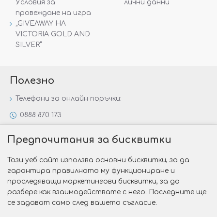
Условия за
лични данни
провеждане на игра
„GIVEAWAY НА
VICTORIA GOLD AND
SILVER“
Полезно
Телефони за онлайн поръчки:
0888 870 173
0888 806 144
Предпочитания за бисквитки
Всички контакти
Този уеб сайт използва основни бисквитки, за да
Специални предложения
гарантира правилното му функциониране и
Защо да изберете Victoria Gold&Silver?
проследяващи маркетингови бисквитки, за да
разбере как взаимодействате с него. Последните ще
Как да изберем годежен пръстен?
се задават само след вашето съгласие.