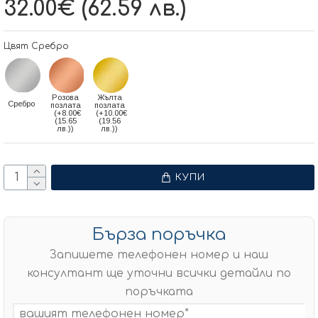
32.00€ (62.59 лв.)
Цвят Сребро
Розова
Жълта
Сребро
позлата
позлата
(+8.00€
(+10.00€
(15.65
(19.56
лв.))
лв.))
КУПИ
Бърза поръчка
Запишете телефонен номер и наш
консултант ще уточни всички детайли по
поръчката