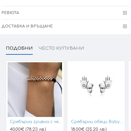
•
Гаранция от 6 месеца
•
Тест и преглед
преди заплащане
РЕВЮТА
• Прецизна ръчна изработка в България
ДОСТАВКА И ВРЪЩАНЕ
Victoria Gold - Всичко хубаво е с теб!
ПОДОБНИ
ЧЕСТО КУПУВАНИ
Сребърна гривна с черен конец и позлатени топчета
Сребърни обеци Baby Hands
40.00€ (78.23 лв.)
18.00€ (35.20 лв.)