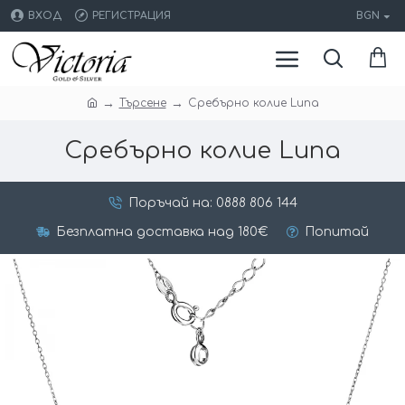
ВХОД
РЕГИСТРАЦИЯ
BGN
Търсене
Сребърно колие Luna
Сребърно колие Luna
Поръчай на: 0888 806 144
Безплатна доставка над 180€
Попитай