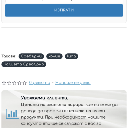
Тагове:
Сребърни
колие
luna
Колиета Сребърно
0 ревюта
-
Напишете ревю
Уважаеми клиенти,
Цената на златото варира,
което може да
доведе до промени в
цените на някои
продукти.
При необходимост нашите
консултанти ще се свържат с вас за