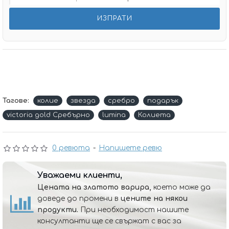
Тагове:
колие
звезда
сребро
подарък
victoria gold Сребърно
lumina
Колиета
0 ревюта
-
Напишете ревю
Уважаеми клиенти,
Цената на златото варира,
което може да
доведе до промени в
цените на някои
продукти.
При необходимост нашите
консултанти ще се свържат с вас за