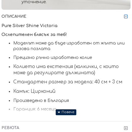
уточнение.
ОПИСАНИЕ
Pure Silver Shine Victoria
Ослепителен блясък за теб!
Моделът може да бъде изработен от жълта или
розова позлата
Прецизно ръчно изработено колие
Колието има екстензия (халкички, с които
може да регулирате дължината)
Стандартен размер за модела: 40 см + 3 см
Камък: Цирконий
Произведено в България
Гаранция: 6 месеца
РЕВЮТА