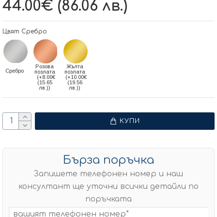
44.00€ (86.06 лв.)
Цвят Сребро
Розова
Жълта
Сребро
позлата
позлата
(+8.00€
(+10.00€
(15.65
(19.56
лв.))
лв.))
КУПИ
Бърза поръчка
Запишете телефонен номер и наш
консултант ще уточни всички детайли по
поръчката