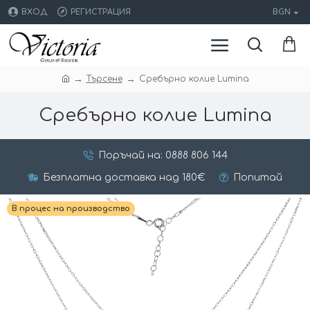
ВХОД
РЕГИСТРАЦИЯ
BGN
Търсене
Сребърно колие Lumina
Сребърно колие Lumina
Поръчай на: 0888 806 144
Безплатна доставка над 180€
Попитай
В процес на производство