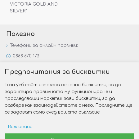
VICTORIA GOLD AND
SILVER“
Полезно
Телефони за онлайн поръчки:
0888 870 173
0888 806 144
Предпочитания за бисквитки
Всички контакти
Този уеб сайт използва основни бисквитки, за да
Специални предложения
гарантира правилното му функциониране и
Защо да изберете Victoria Gold&Silver?
проследяващи маркетингови бисквитки, за да
разбере как взаимодействате с него. Последните ще
Как да изберем годежен пръстен?
се задават само след вашето съгласие.
Виж опции
Copyright © 2026 Victoria Gold&Silver