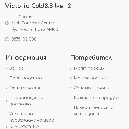
Victoria Gold&Silver 2
гр. София
Mall Paradise Center,
бул. Черни Връх №100
0878 132 000
Информация
Потребител
За нас
Моят профил
Производство
Моите поръчки
Общи условия
Списък с желани
Информация за
Връщане на продукт
доставка
Поверителност и
Условия за
лични данни
провеждане на игра
„GIVEAWAY НА