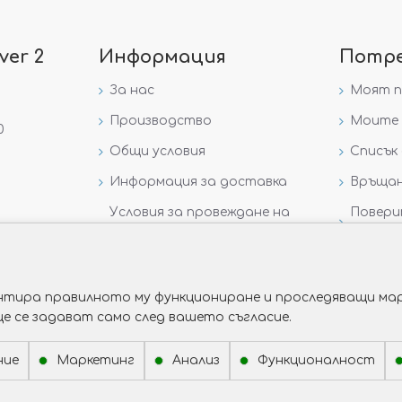
ver 2
Информация
Потр
За нас
Моят 
Производство
Моите 
0
Общи условия
Списък 
Информация за доставка
Връщан
Условия за провеждане на
Повери
игра „GIVEAWAY НА
данни
VICTORIA GOLD AND SILVER“
рантира правилното му функциониране и проследяващи мар
ще се задават само след вашето съгласие.
ние
Маркетинг
Анализ
Функционалност