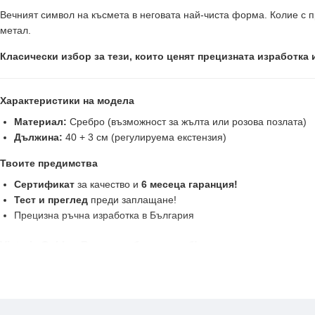
Вечният символ на късмета в неговата най-чиста форма. Колие с п
метал.
Класически избор за тези, които ценят прецизната изработка 
Характеристики на модела
Материал:
Сребро (възможност за жълта или розова позлата)
Дължина:
40 + 3 см (регулируема екстензия)
Твоите предимства
Сертификат
за качество и
6 месеца гаранция!
Тест и преглед
преди заплащане!
Прецизна ръчна изработка в България
Victoria Gold — Всичко хубаво е с теб!