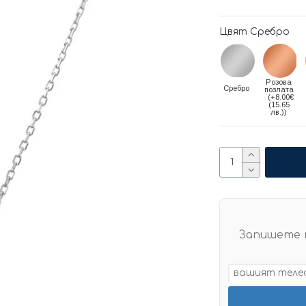
Цвят Сребро
Розова
Сребро
позлата
(+8.00€
(15.65
лв.))
Запишете 