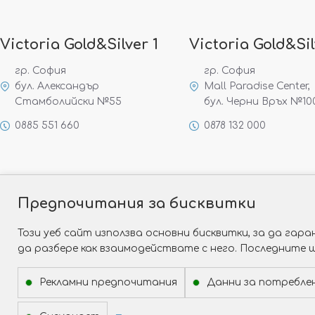
Victoria Gold&Silver 1
Victoria Gold&Sil
гр. София
гр. София
бул. Александър
Mall Paradise Center,
Стамболийски №55
бул. Черни Връх №10
0885 551 660
0878 132 000
Предпочитания за бисквитки
Този уеб сайт използва основни бисквитки, за да га
да разбере как взаимодействате с него. Последните 
Рекламни предпочитания
Данни за потребле