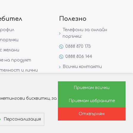
ебител
Полезно
профил
Телефони за онлайн
поръчки:
поръчки
0888 870 173
с желани
0888 806 144
е на продукт
Всички контакти
телност и лични
Специални предложения
Защо да изберете Victoria
Приемам всички
Gold&Silver?
кетингови бисквитки, за
Приемам избраните
Как да изберем годежен
пръстен?
Отхвърлям
Персонализация