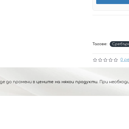
Тагове:
Сребър
0 р
де до промени в
цените на някои продукти.
При необходи