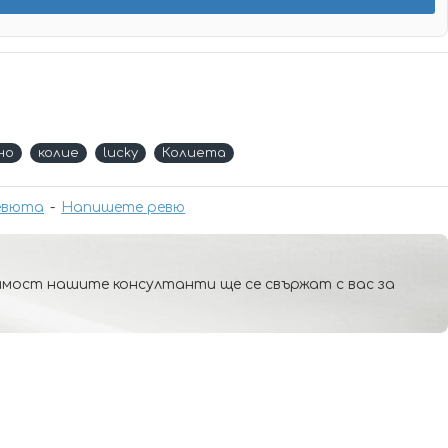
но
колие
lucky
Колиета
евюта
-
Напишете ревю
мост нашите консултанти ще се свържат с вас за