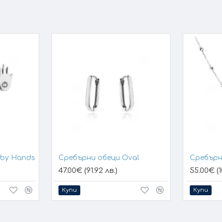
aby Hands
Сребърни обеци Oval
Сребърн
47.00€ (91.92 лв.)
55.00€ (1
Купи
Купи