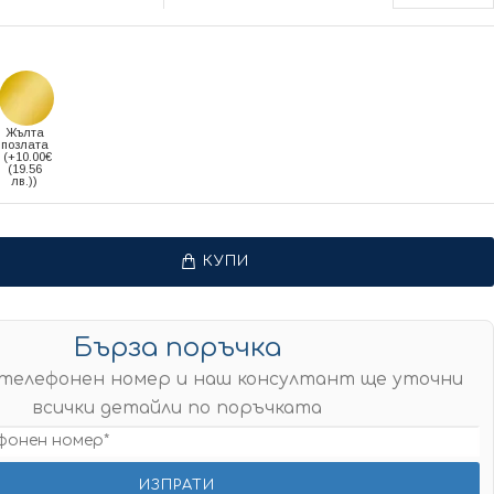
Жълта
позлата
(+10.00€
(19.56
лв.))
КУПИ
Бърза поръчка
телефонен номер и наш консултант ще уточни
всички детайли по поръчката