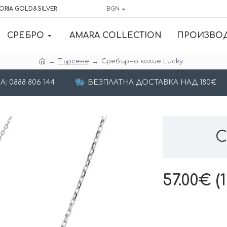
ORIA GOLD&SILVER
BGN
СРЕБРО
AMARA COLLECTION
ПРОИЗВО
Търсене
Сребърно колие Lucky
 0888 806 144
БЕЗПЛАТНА ДОСТАВКА НАД 180€
С
57.00€ (1