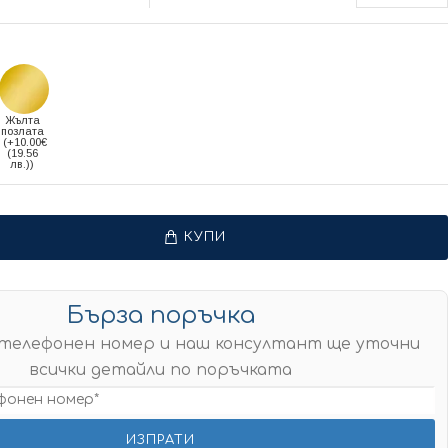
Жълта
позлата
(+10.00€
(19.56
лв.))
КУПИ
Бърза поръчка
телефонен номер и наш консултант ще уточни
всички детайли по поръчката