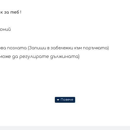
 за теб !
коний
ва позлата (Запиши в забележки към поръчката)
о може да регулирате дължината)