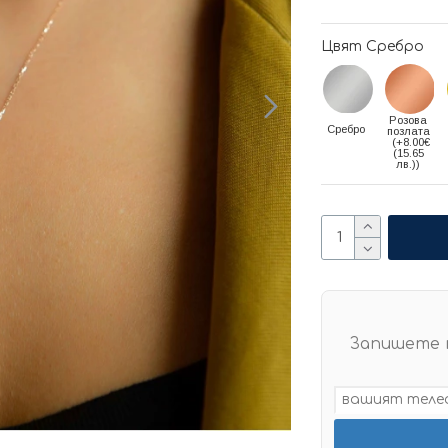
Цвят Сребро
Розова
Сребро
позлата
(+8.00€
(15.65
лв.))
Запишете 