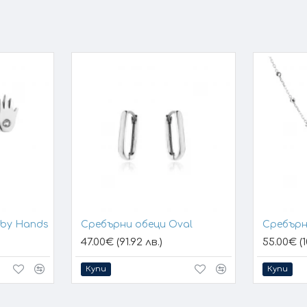
aby Hands
Сребърни обеци Oval
Сребърн
47.00€ (91.92 лв.)
55.00€ (1
Купи
Купи