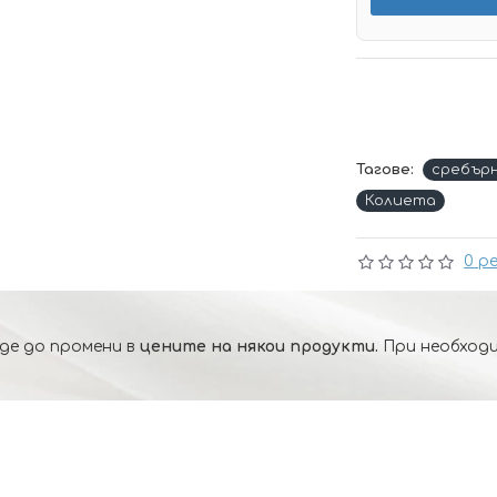
Тагове:
сребър
Колиета
0 р
де до промени в
цените на някои продукти.
При необходи