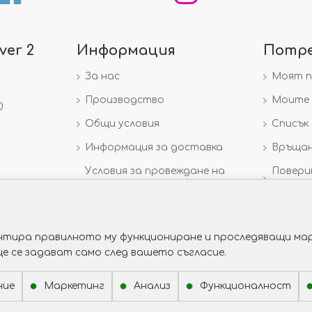
ver 2
Информация
Потр
За нас
Моят 
Производство
Моите 
0
Общи условия
Списък 
Информация за доставка
Връщан
Условия за провеждане на
Повери
игра „GIVEAWAY НА
данни
VICTORIA GOLD AND SILVER“
рантира правилното му функциониране и проследяващи мар
ще се задават само след вашето съгласие.
ние
Маркетинг
Анализ
Функционалност