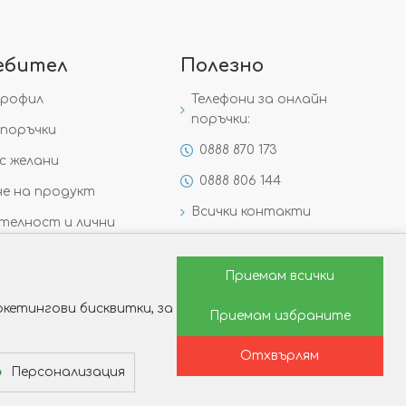
ебител
Полезно
профил
Телефони за онлайн
поръчки:
поръчки
0888 870 173
с желани
0888 806 144
е на продукт
Всички контакти
телност и лични
Специални предложения
Защо да изберете Victoria
Приемам всички
Gold&Silver?
кетингови бисквитки, за
Приемам избраните
Как да изберем годежен
пръстен?
Отхвърлям
Персонализация