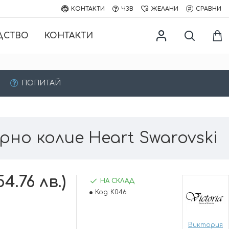
КОНТАКТИ
ЧЗВ
ЖЕЛАНИ
СРАВНИ
ДСТВО
КОНТАКТИ
ПОПИТАЙ
рнo колие Heart Swarovski
54.76 лв.)
НА СКЛАД
Код:
K046
Виктория