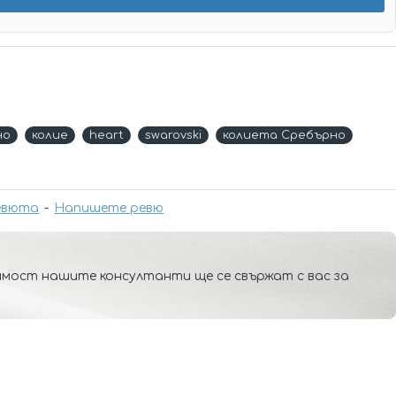
нo
колие
heart
swarovski
колиета Сребърнo
евюта
-
Напишете ревю
мост нашите консултанти ще се свържат с вас за