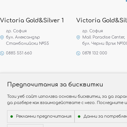
Victoria Gold&Silver 1
Victoria Gold&Sil
гр. София
гр. София
бул. Александър
Mall Paradise Center,
Стамболийски №55
бул. Черни Връх №10
0885 551 660
0878 132 000
Предпочитания за бисквитки
Този уеб сайт използва основни бисквитки, за да га
да разбере как взаимодействате с него. Последните 
Рекламни предпочитания
Данни за потребле