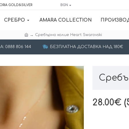
ORIA GOLD&SILVER
BGN
СРЕБРО
AMARA COLLECTION
ПРОИЗВО
Сребърнo колие Heart Swarovski
 0888 806 144
БЕЗПЛАТНА ДОСТАВКА НАД 180€
Сребъ
28.00€ (