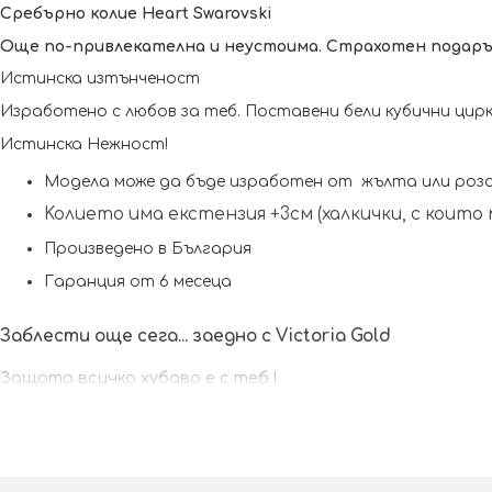
Сребърнo колие Heart Swarovski
Още по-привлекателна и неустоима. Страхотен подарък
Истинска изтънченост 
Изработено с любов за теб. Поставени бели кубични цир
Истинска Нежност!
Модела може да бъде изработен от  жълта или розо
Koлието има екстензия +3см (халкички, с коит
Произведено в България
Гаранция от 6 месеца
Заблести още сега... заедно с Victoria Gold
Защото всичко хубаво е с теб !