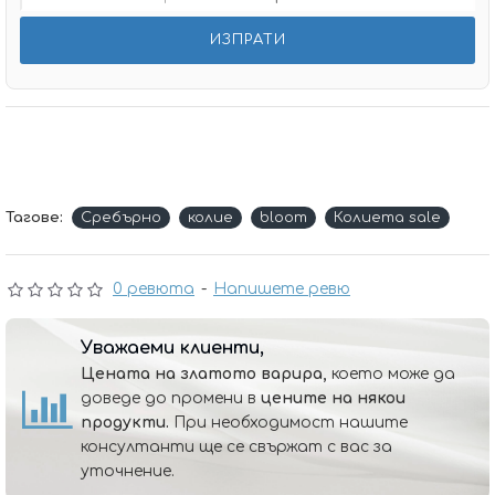
Тагове:
Сребърно
колие
bloom
Колиета sale
0 ревюта
-
Напишете ревю
Уважаеми клиенти,
Цената на златото варира,
което може да
доведе до промени в
цените на някои
продукти.
При необходимост нашите
консултанти ще се свържат с вас за
уточнение.