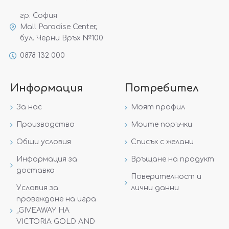
гр. София
Mall Paradise Center,
бул. Черни Връх №100
0878 132 000
Информация
Потребител
За нас
Моят профил
Производство
Моите поръчки
Общи условия
Списък с желани
Информация за
Връщане на продукт
доставка
Поверителност и
Условия за
лични данни
провеждане на игра
„GIVEAWAY НА
VICTORIA GOLD AND