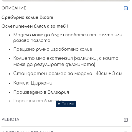
ОПИСАНИЕ
Сребърно колие Bloom
Ослепителен блясък за теб !
Модела може да бъде изработен от жълта или
розова позлата
Прецизно ръчно изработено колие
Koлието има екстензия (халкички, с които
може да регулирате дължината)
Стандартен размер за модела : 40см + 3 см
Камък: Циркони
Произведено в България
Гаранция от 6 месеца
РЕВЮТА