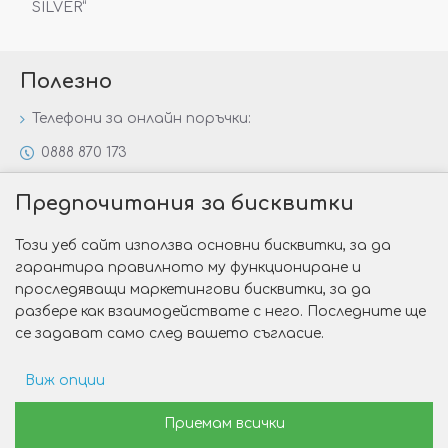
SILVER“
Полезно
Телефони за онлайн поръчки:
0888 870 173
0888 806 144
Предпочитания за бисквитки
Всички контакти
Този уеб сайт използва основни бисквитки, за да
Специални предложения
гарантира правилното му функциониране и
Защо да изберете Victoria Gold&Silver?
проследяващи маркетингови бисквитки, за да
разбере как взаимодействате с него. Последните ще
Как да изберем годежен пръстен?
се задават само след вашето съгласие.
Виж опции
Copyright © 2026 Victoria Gold&Silver
Рекламни предпочитания
Приемам всички
Изработка на сайт от Web R Solution®