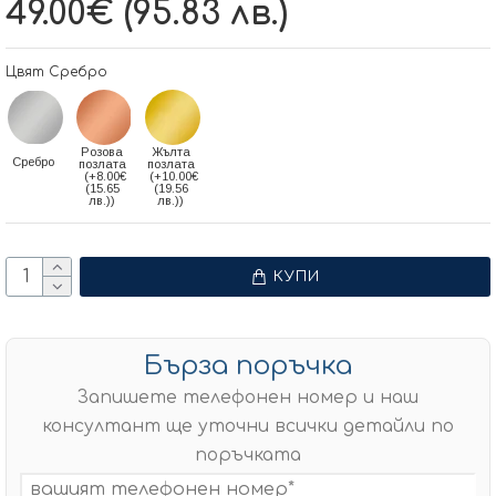
49.00€ (95.83 лв.)
Цвят Сребро
Розова
Жълта
Сребро
позлата
позлата
(+8.00€
(+10.00€
(15.65
(19.56
лв.))
лв.))
КУПИ
Бърза поръчка
Запишете телефонен номер и наш
консултант ще уточни всички детайли по
поръчката