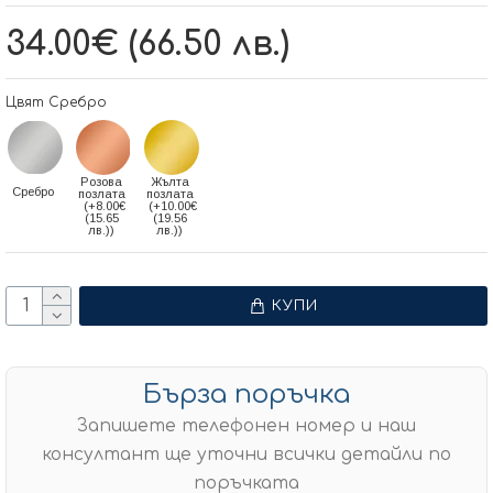
34.00€ (66.50 лв.)
Цвят Сребро
Розова
Жълта
Сребро
позлата
позлата
(+8.00€
(+10.00€
(15.65
(19.56
лв.))
лв.))
КУПИ
Бърза поръчка
Запишете телефонен номер и наш
консултант ще уточни всички детайли по
поръчката