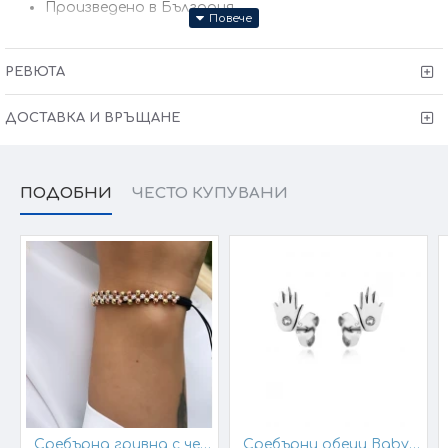
Произведено в България
Victoria Gold Всичко хубаво е с теб
РЕВЮТА
ДОСТАВКА И ВРЪЩАНЕ
ПОДОБНИ
ЧЕСТО КУПУВАНИ
Сребърна гривна с черен конец и позлатени топчета
Сребърни обеци Baby Hands