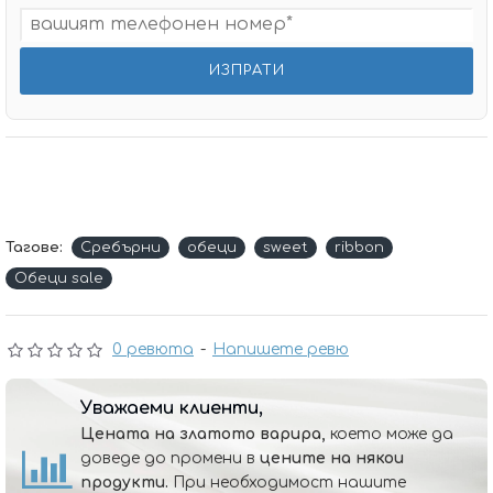
Тагове:
Сребърни
обеци
sweet
ribbon
Обеци sale
0 ревюта
-
Напишете ревю
Уважаеми клиенти,
Цената на златото варира,
което може да
доведе до промени в
цените на някои
продукти.
При необходимост нашите