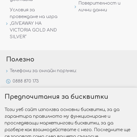
Поверителност и
Условия за
лични данни
провеждане на игра
„GIVEAWAY НА
VICTORIA GOLD AND
SILVER“
Полезно
Телефони за онлайн поръчки:
0888 870 173
0888 806 144
Предпочитания за бисквитки
Всички контакти
Този уеб сайт използва основни бисквитки, за да
Специални предложения
гарантира правилното му функциониране и
Защо да изберете Victoria Gold&Silver?
проследяващи маркетингови бисквитки, за да
разбере как взаимодействате с него. Последните ще
Как да изберем годежен пръстен?
се задават само след вашето съгласие.