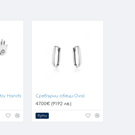
aby Hands
Сребърни обеци Oval
47.00€ (91.92 лв.)
Купи