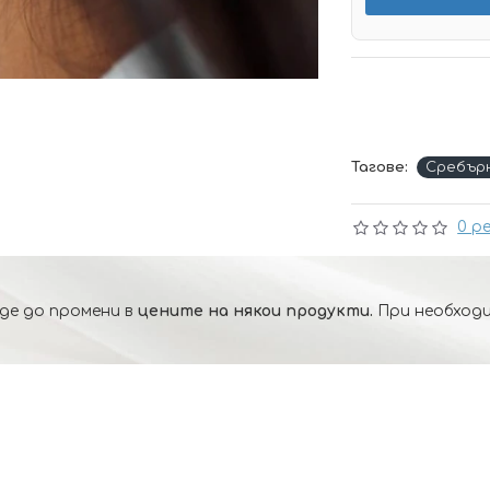
Тагове:
Сребър
0 р
де до промени в
цените на някои продукти.
При необходи