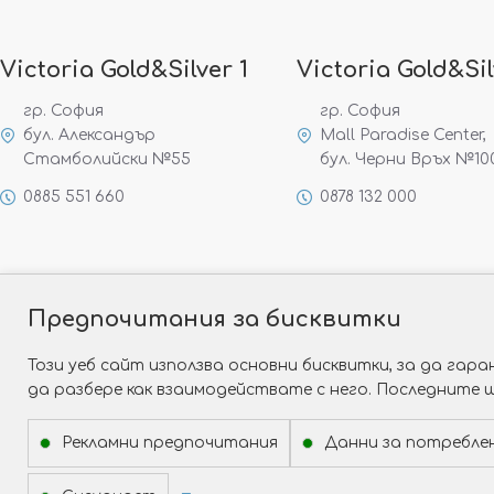
Victoria Gold&Silver 1
Victoria Gold&Sil
гр. София
гр. София
бул. Александър
Mall Paradise Center,
Стамболийски №55
бул. Черни Връх №10
0885 551 660
0878 132 000
Предпочитания за бисквитки
Този уеб сайт използва основни бисквитки, за да га
да разбере как взаимодействате с него. Последните 
Рекламни предпочитания
Данни за потребле