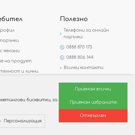
ебител
Полезно
профил
Телефони за онлайн
поръчки:
поръчки
0888 870 173
с желани
0888 806 144
е на продукт
Всички контакти
телност и лични
Специални предложения
Защо да изберете Victoria
Приемам всички
Gold&Silver?
кетингови бисквитки, за
Приемам избраните
Как да изберем годежен
пръстен?
Отхвърлям
Персонализация