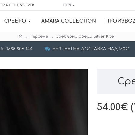
ORIA GOLD&SILVER
BGN
СРЕБРО
AMARA COLLECTION
ПРОИЗВО
Търсене
Сребърни обеци Silver Kite
 0888 806 144
БЕЗПЛАТНА ДОСТАВКА НАД 180€
Сре
54.00€ (