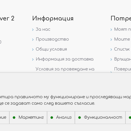
ver 2
Информация
Потр
За нас
Моят 
Производство
Моите 
0
Общи условия
Списък 
Информация за доставка
Връщан
Условия за провеждане на
Повери
игра „GIVEAWAY НА
данни
VICTORIA GOLD AND SILVER“
рантира правилното му функциониране и проследяващи мар
ще се задават само след вашето съгласие.
ние
Маркетинг
Анализ
Функционалност