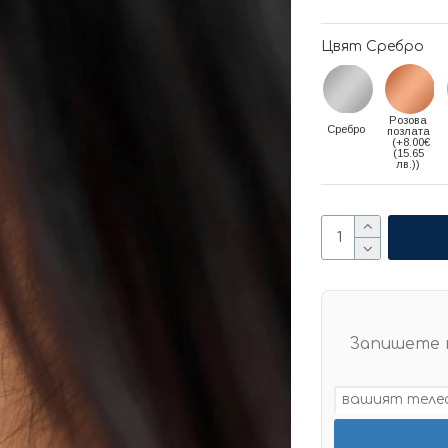
Цвят Сребро
Розова
Сребро
позлата
(+8.00€
(15.65
лв.))
Запишете 