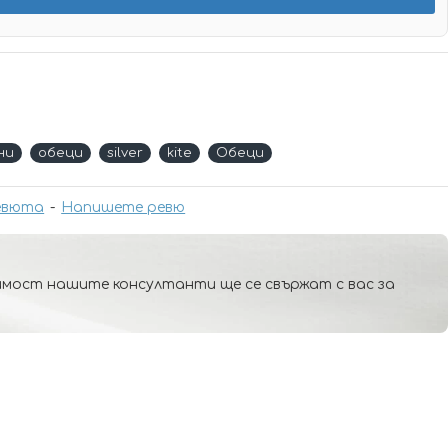
ни
обеци
silver
kite
Обеци
евюта
-
Напишете ревю
мост нашите консултанти ще се свържат с вас за