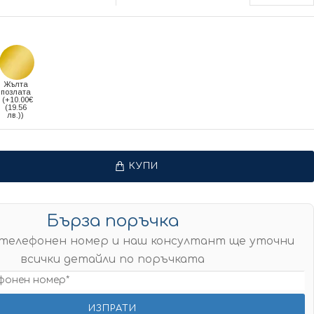
Жълта
позлата
(+10.00€
(19.56
лв.))
КУПИ
Бърза поръчка
телефонен номер и наш консултант ще уточни
всички детайли по поръчката