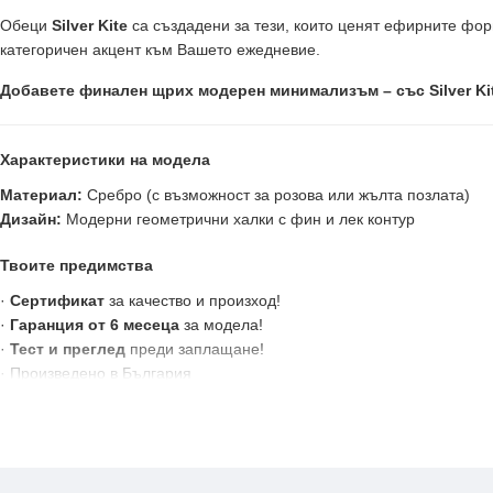
Обеци
Silver Kite
са създадени за тези, които ценят ефирните фор
категоричен акцент към Вашето ежедневие.
Добавете финален щрих модерен минимализъм – със Silver Kit
Характеристики на модела
Материал:
Сребро (с възможност за розова или жълта позлата)
Дизайн:
Модерни геометрични халки с фин и лек контур
Твоите предимства
·
Сертификат
за качество и произход!
·
Гаранция от 6 месеца
за модела!
·
Тест и преглед
преди заплащане!
· Произведено в България
Victoria Gold - Всичко хубаво е с теб!