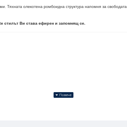
ми. Тяхната олекотена ромбоидна структура напомня за свободата и
e стилът Ви става ефирен и запомнящ се.